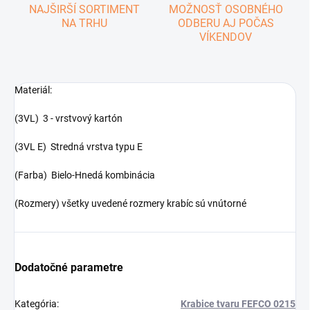
NAJŠIRŠÍ SORTIMENT
MOŽNOSŤ OSOBNÉHO
NA TRHU
ODBERU AJ POČAS
VÍKENDOV
Materiál:
(3VL) 3 - vrstvový kartón
(3VL E) Stredná vrstva typu E
(Farba) Bielo-Hnedá kombinácia
(Rozmery) všetky uvedené rozmery krabíc sú vnútorné
Dodatočné parametre
Kategória
:
Krabice tvaru FEFCO 0215