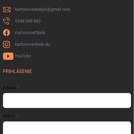
kartonoveobalylc
@
gmail.com
0948 048 883
KartonoveObaly
kartonoveobaly.sk/
YouTube
PRIHLÁSENIE
E-MAIL
HESLO