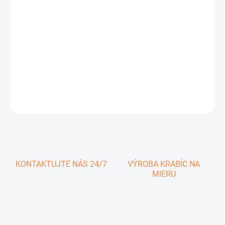
0,39 € vrátane DPH
Jednotková
SKLADOM
cena:
−
+
Pridať do košíka
DETAILNÉ INFORMÁCIE
OPÝTAŤ SA
KONTAKTUJTE NÁS 24/7
VÝROBA KRABÍC NA
MIERU