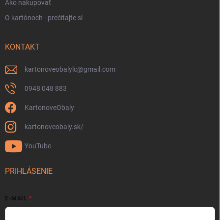
Ako nakupovať
O kartónoch - prečítajte si
KONTAKT
kartonoveobalylc
@
gmail.com
0948 048 883
KartonoveObaly
kartonoveobaly.sk/
YouTube
PRIHLÁSENIE
E-MAIL