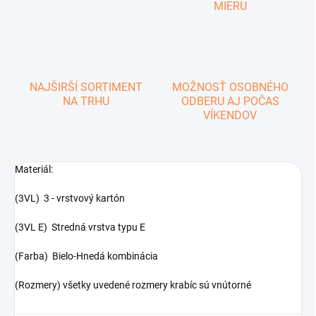
MIERU
NAJŠIRŠÍ SORTIMENT
MOŽNOSŤ OSOBNÉHO
NA TRHU
ODBERU AJ POČAS
VÍKENDOV
Materiál:
(3VL) 3 - vrstvový kartón
(3VL E) Stredná vrstva typu E
(Farba) Bielo-Hnedá kombinácia
(Rozmery) všetky uvedené rozmery krabíc sú vnútorné