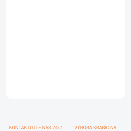
0,35 €
0,43 € vrátane DPH
Jednotková
SKLADOM
cena:
−
+
Pridať do košíka
DETAILNÉ INFORMÁCIE
OPÝTAŤ SA
KONTAKTUJTE NÁS 24/7
VÝROBA KRABÍC NA