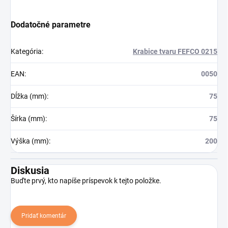
Dodatočné parametre
Kategória
:
Krabice tvaru FEFCO 0215
EAN
:
0050
Dĺžka (mm)
:
75
Šírka (mm)
:
75
Výška (mm)
:
200
Diskusia
Buďte prvý, kto napíše príspevok k tejto položke.
Pridať komentár