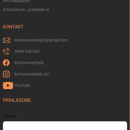
Ako nakupovať
O kartónoch - prečítajte si
KONTAKT
kartonoveobalylc
@
gmail.com
0948 048 883
KartonoveObaly
kartonoveobaly.sk/
YouTube
PRIHLÁSENIE
E-MAIL