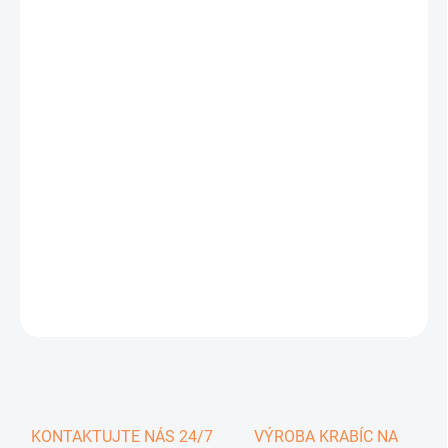
0,29 €
0,36 € vrátane DPH
Jednotková
SKLADOM
cena:
−
+
Pridať do košíka
DETAILNÉ INFORMÁCIE
OPÝTAŤ SA
KONTAKTUJTE NÁS 24/7
VÝROBA KRABÍC NA