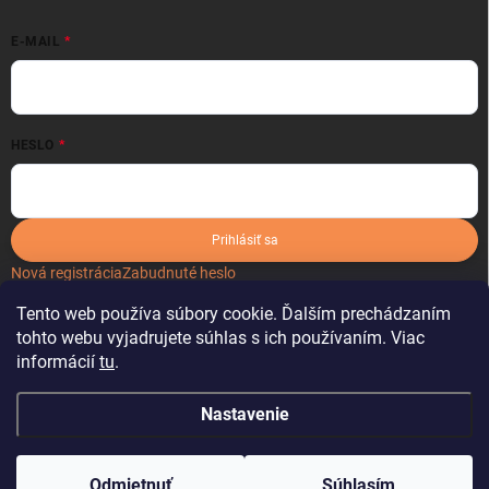
E-MAIL
HESLO
Prihlásiť sa
Nová registrácia
Zabudnuté heslo
Tento web používa súbory cookie. Ďalším prechádzaním
tohto webu vyjadrujete súhlas s ich používaním. Viac
informácií
tu
.
Nastavenie
Copyright 2026
kartonoveobaly.sk
. Všetky práva vyhradené.
Odmietnuť
Súhlasím