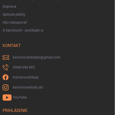
Doprava
Spôsob platby
Ako nakupovať
O kartónoch - prečítajte si
KONTAKT
kartonoveobalylc
@
gmail.com
0948 048 883
KartonoveObaly
kartonoveobaly.sk/
YouTube
PRIHLÁSENIE