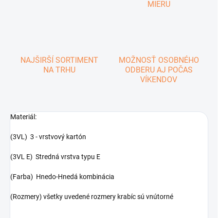
MIERU
NAJŠIRŠÍ SORTIMENT
MOŽNOSŤ OSOBNÉHO
NA TRHU
ODBERU AJ POČAS
VÍKENDOV
Materiál:
(3VL) 3 - vrstvový kartón
(3VL E) Stredná vrstva typu E
(Farba) Hnedo-Hnedá kombinácia
(Rozmery) všetky uvedené rozmery krabíc sú vnútorné