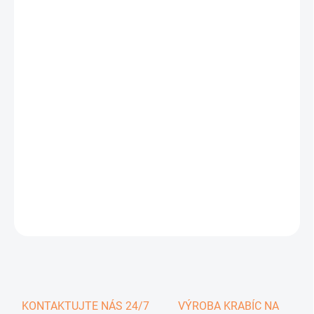
0,29 €
0,36 € vrátane DPH
Jednotková
SKLADOM
cena:
−
+
Pridať do košíka
DETAILNÉ INFORMÁCIE
OPÝTAŤ SA
KONTAKTUJTE NÁS 24/7
VÝROBA KRABÍC NA