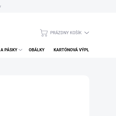
vať
O kartónoch - prečítajte si
PRÁZDNY KOŠÍK
NÁKUPNÝ
KOŠÍK
 A PÁSKY
OBÁLKY
KARTÓNOVÁ VÝPLŇ