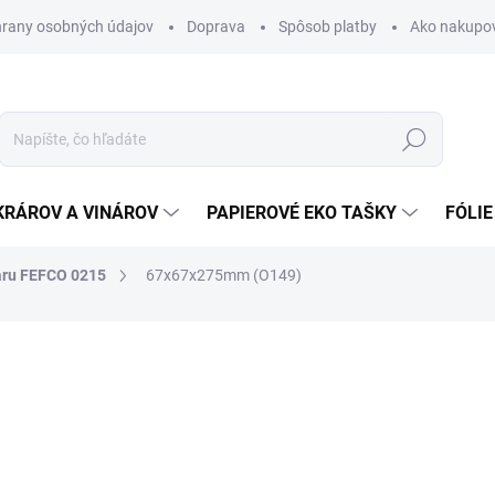
rany osobných údajov
Doprava
Spôsob platby
Ako nakupo
Hľadať
KRÁROV A VINÁROV
PAPIEROVÉ EKO TAŠKY
FÓLIE
aru FEFCO 0215
67x67x275mm (O149)
nia
0,32 €
0,39 € vrátane DPH
Jednotková
SKLADOM
cena: