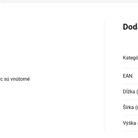
Dod
Kategó
EAN
:
c sú vnútorné
Dĺžka
Šírka 
Výška