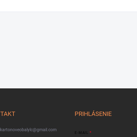
TAKT
PRIHLÁSENIE
kartonoveobalylc
@
gmail.com
E-MAIL