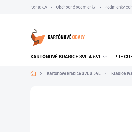
Prejsť
Kontakty
Obchodné podmienky
Podmienky och
na
obsah
KARTÓNOVÉ KRABICE 3VL A 5VL
PRE CU
Domov
Kartónové krabice 3VL a 5VL
Krabice tv
Neohodnotené
Podrobnosti hodnote