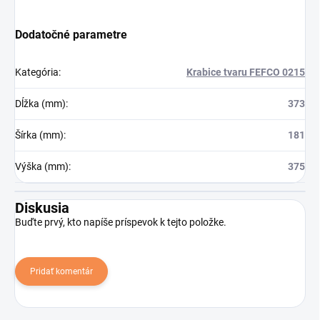
Dodatočné parametre
Kategória
:
Krabice tvaru FEFCO 0215
Dĺžka (mm)
:
373
Šírka (mm)
:
181
Výška (mm)
:
375
Diskusia
Buďte prvý, kto napíše príspevok k tejto položke.
Pridať komentár