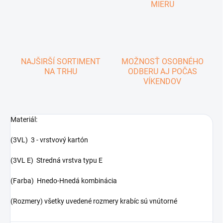
MIERU
NAJŠIRŠÍ SORTIMENT
MOŽNOSŤ OSOBNÉHO
NA TRHU
ODBERU AJ POČAS
VÍKENDOV
Materiál:
(3VL) 3 - vrstvový kartón
(3VL E) Stredná vrstva typu E
(Farba) Hnedo-Hnedá kombinácia
(Rozmery) všetky uvedené rozmery krabíc sú vnútorné