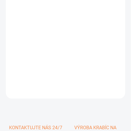
0,94 €
1,16 € vrátane DPH
Jednotková
SKLADOM
cena:
−
+
Pridať do košíka
DETAILNÉ INFORMÁCIE
OPÝTAŤ SA
KONTAKTUJTE NÁS 24/7
VÝROBA KRABÍC NA