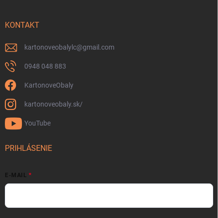
KONTAKT
kartonoveobalylc
@
gmail.com
0948 048 883
KartonoveObaly
kartonoveobaly.sk/
YouTube
PRIHLÁSENIE
E-MAIL