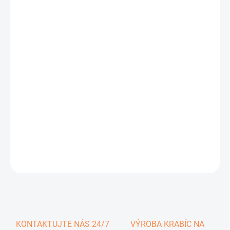
0,69 €
0,85 € vrátane DPH
Jednotková
SKLADOM
cena:
−
+
Pridať do košíka
DETAILNÉ INFORMÁCIE
OPÝTAŤ SA
KONTAKTUJTE NÁS 24/7
VÝROBA KRABÍC NA