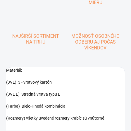
MIERU
NAJŠIRŠÍ SORTIMENT
MOŽNOSŤ OSOBNÉHO
NA TRHU
ODBERU AJ POČAS
VÍKENDOV
Materiál:
(3VL) 3 - vrstvový kartón
(3VL E) Stredná vrstva typu E
(Farba) Bielo-Hnedá kombinácia
(Rozmery) všetky uvedené rozmery krabíc sú vnútorné