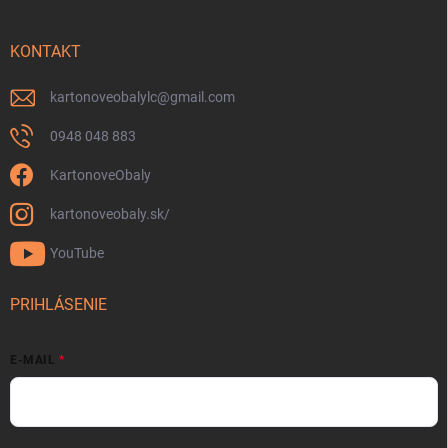
KONTAKT
kartonoveobalylc
@
gmail.com
0948 048 883
KartonoveObaly
kartonoveobaly.sk/
YouTube
PRIHLÁSENIE
E-MAIL