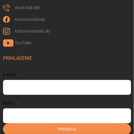
0948 048 883
KartonoveObaly
kartonoveobaly.sk/
YouTube
PRIHLÁSENIE
E-MAIL
HESLO
Prihlásiť sa