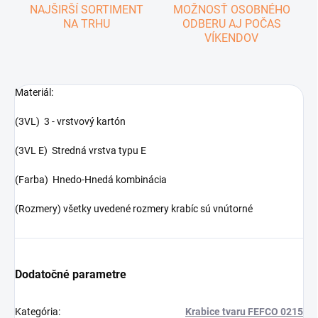
NAJŠIRŠÍ SORTIMENT
MOŽNOSŤ OSOBNÉHO
NA TRHU
ODBERU AJ POČAS
VÍKENDOV
Materiál:
(3VL) 3 - vrstvový kartón
(3VL E) Stredná vrstva typu E
(Farba) Hnedo-Hnedá kombinácia
(Rozmery) všetky uvedené rozmery krabíc sú vnútorné
Dodatočné parametre
Kategória
:
Krabice tvaru FEFCO 0215