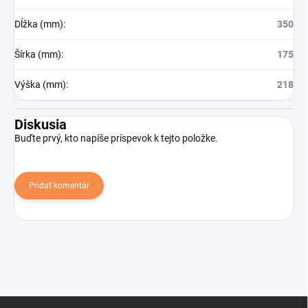
Dĺžka (mm)
:
350
Šírka (mm)
:
175
Výška (mm)
:
218
Diskusia
Buďte prvý, kto napíše príspevok k tejto položke.
Pridať komentár
Z