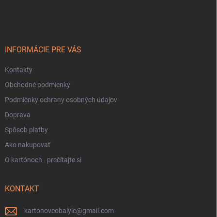
á
p
ä
t
i
INFORMÁCIE PRE VÁS
e
Kontakty
Obchodné podmienky
Podmienky ochrany osobných údajov
Doprava
Spôsob platby
Ako nakupovať
O kartónoch - prečítajte si
KONTAKT
kartonoveobalylc
@
gmail.com