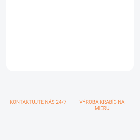
0,80 € vrátane DPH
Jednotková
SKLADOM
cena:
−
+
Pridať do košíka
DETAILNÉ INFORMÁCIE
OPÝTAŤ SA
KONTAKTUJTE NÁS 24/7
VÝROBA KRABÍC NA
MIERU