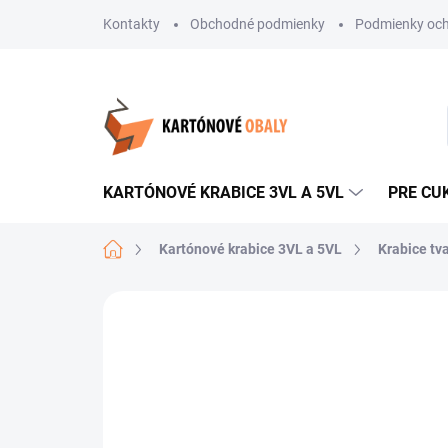
Prejsť
Kontakty
Obchodné podmienky
Podmienky och
na
obsah
KARTÓNOVÉ KRABICE 3VL A 5VL
PRE CU
Domov
Kartónové krabice 3VL a 5VL
Krabice tv
Neohodnotené
Podrobnosti hodnote