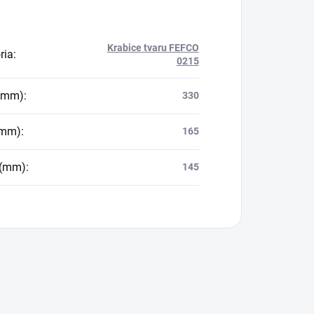
Krabice tvaru FEFCO
ria
:
0215
 (mm)
:
330
(mm)
:
165
 (mm)
:
145