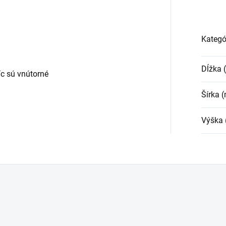
Kategó
Dĺžka
c sú vnútorné
Šírka 
Výška