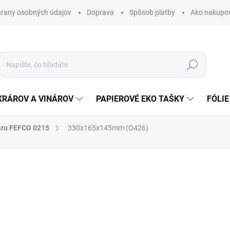
rany osobných údajov
Doprava
Spôsob platby
Ako nakupo
Hľadať
KRÁROV A VINÁROV
PAPIEROVÉ EKO TAŠKY
FÓLIE
aru FEFCO 0215
330x165x145mm (O426)
nia
0,68 €
0,84 € vrátane DPH
Jednotková
SKLADOM
cena: