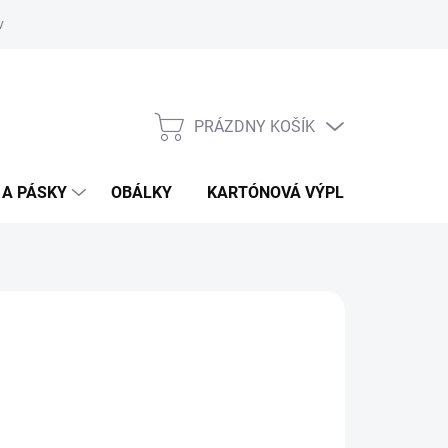
vať
O kartónoch - prečítajte si
PRÁZDNY KOŠÍK
NÁKUPNÝ
KOŠÍK
 A PÁSKY
OBÁLKY
KARTÓNOVÁ VÝPLŇ