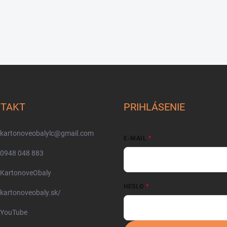
TAKT
PRIHLÁSENIE
kartonoveobalylc
@
gmail.com
E-MAIL
0948 048 883
KartonoveObaly
HESLO
kartonoveobaly.sk/
YouTube