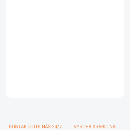
0,83 €
1,02 € vrátane DPH
Jednotková
SKLADOM
cena:
−
+
Pridať do košíka
DETAILNÉ INFORMÁCIE
OPÝTAŤ SA
KONTAKTUJTE NÁS 24/7
VÝROBA KRABÍC NA