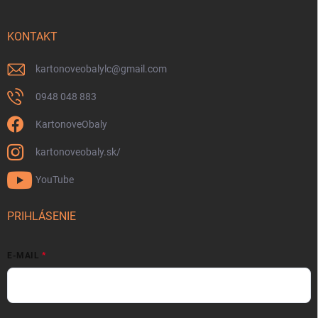
KONTAKT
kartonoveobalylc
@
gmail.com
0948 048 883
KartonoveObaly
kartonoveobaly.sk/
YouTube
PRIHLÁSENIE
E-MAIL