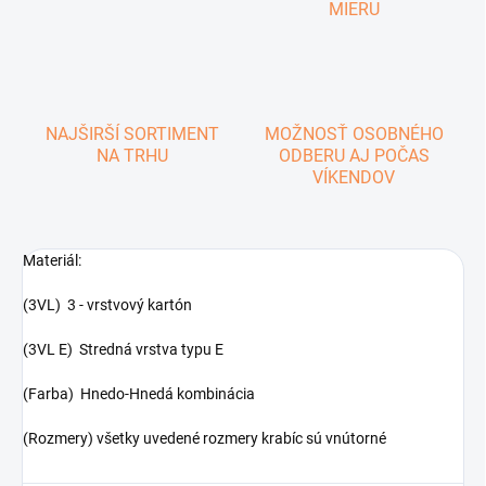
MIERU
NAJŠIRŠÍ SORTIMENT
MOŽNOSŤ OSOBNÉHO
NA TRHU
ODBERU AJ POČAS
VÍKENDOV
Materiál:
(3VL) 3 - vrstvový kartón
(3VL E) Stredná vrstva typu E
(Farba) Hnedo-Hnedá kombinácia
(Rozmery) všetky uvedené rozmery krabíc sú vnútorné