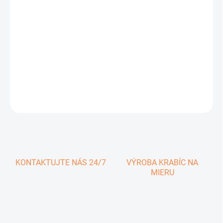
1,08 € vrátane DPH
Jednotková
SKLADOM
cena:
−
+
Pridať do košíka
DETAILNÉ INFORMÁCIE
OPÝTAŤ SA
KONTAKTUJTE NÁS 24/7
VÝROBA KRABÍC NA
MIERU