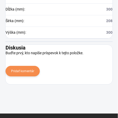
Dĺžka (mm)
:
300
Šírka (mm)
:
208
Výška (mm)
:
300
Diskusia
Buďte prvý, kto napíše príspevok k tejto položke.
Pridať komentár
Z