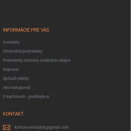
á
p
ä
t
i
INFORMÁCIE PRE VÁS
e
Kontakty
Obchodné podmienky
Podmienky ochrany osobných údajov
Doprava
Spôsob platby
Ako nakupovať
O kartónoch - prečítajte si
KONTAKT
kartonoveobalylc
@
gmail.com