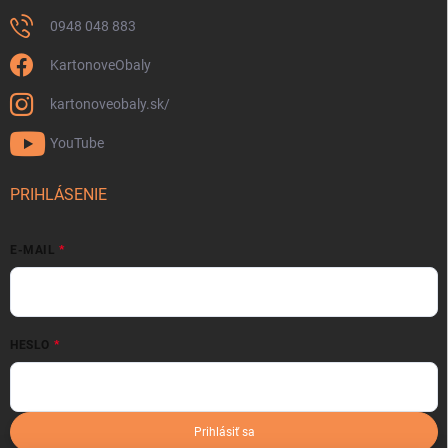
0948 048 883
KartonoveObaly
kartonoveobaly.sk/
YouTube
PRIHLÁSENIE
E-MAIL
HESLO
Prihlásiť sa