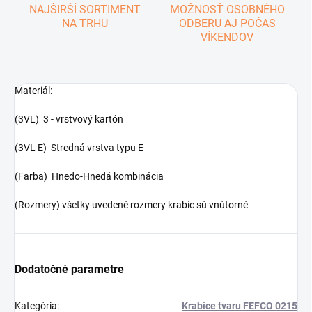
NAJŠIRŠÍ SORTIMENT
MOŽNOSŤ OSOBNÉHO
NA TRHU
ODBERU AJ POČAS
VÍKENDOV
Materiál:
(3VL) 3 - vrstvový kartón
(3VL E) Stredná vrstva typu E
(Farba) Hnedo-Hnedá kombinácia
(Rozmery) všetky uvedené rozmery krabíc sú vnútorné
Dodatočné parametre
Kategória
:
Krabice tvaru FEFCO 0215