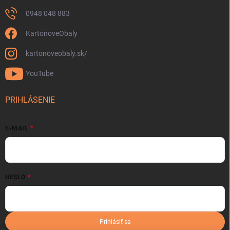
0948 048 883
KartonoveObaly
kartonoveobaly.sk/
YouTube
PRIHLÁSENIE
E-MAIL
HESLO
Prihlásiť sa