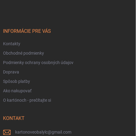
á
p
ä
t
i
INFORMÁCIE PRE VÁS
e
Kontakty
Obchodné podmienky
Podmienky ochrany osobných údajov
Doprava
Spôsob platby
Ako nakupovať
O kartónoch - prečítajte si
KONTAKT
kartonoveobalylc
@
gmail.com