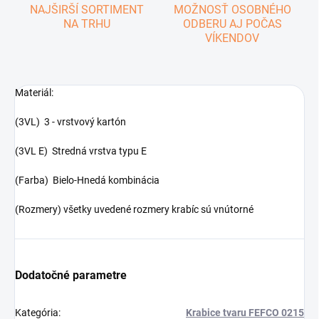
NAJŠIRŠÍ SORTIMENT
MOŽNOSŤ OSOBNÉHO
NA TRHU
ODBERU AJ POČAS
VÍKENDOV
Materiál:
(3VL) 3 - vrstvový kartón
(3VL E) Stredná vrstva typu E
(Farba) Bielo-Hnedá kombinácia
(Rozmery) všetky uvedené rozmery krabíc sú vnútorné
Dodatočné parametre
Kategória
:
Krabice tvaru FEFCO 0215