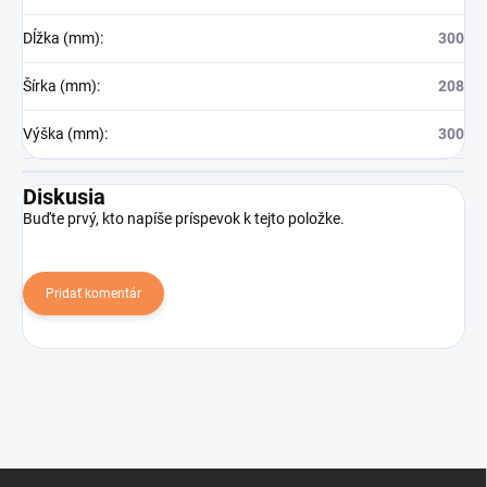
Dĺžka (mm)
:
300
Šírka (mm)
:
208
Výška (mm)
:
300
Diskusia
Buďte prvý, kto napíše príspevok k tejto položke.
Pridať komentár
Z