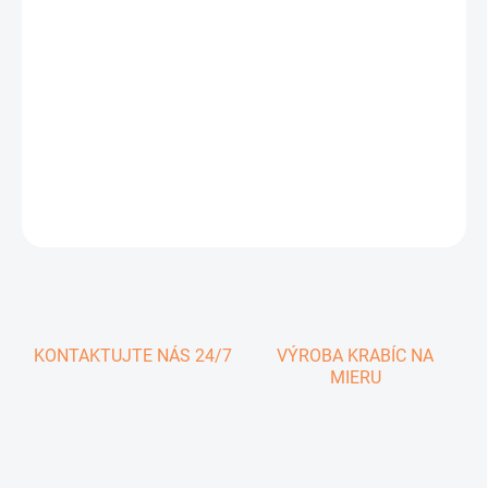
1,08 € vrátane DPH
Jednotková
SKLADOM
cena:
−
+
Pridať do košíka
DETAILNÉ INFORMÁCIE
OPÝTAŤ SA
KONTAKTUJTE NÁS 24/7
VÝROBA KRABÍC NA
MIERU