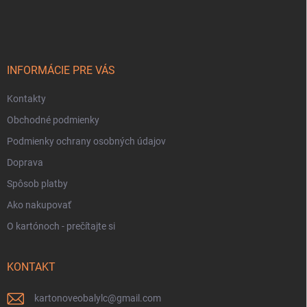
á
p
ä
t
i
INFORMÁCIE PRE VÁS
e
Kontakty
Obchodné podmienky
Podmienky ochrany osobných údajov
Doprava
Spôsob platby
Ako nakupovať
O kartónoch - prečítajte si
KONTAKT
kartonoveobalylc
@
gmail.com