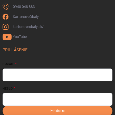
0948 048 883
KartonoveObaly
kartonoveobaly.sk/
YouTube
PRIHLÁSENIE
E-MAIL
HESLO
Prihlásiť sa