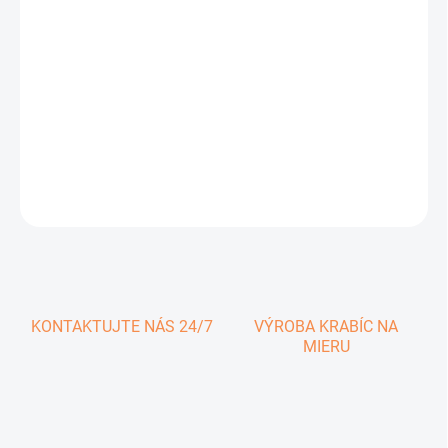
1 € vrátane DPH
Jednotková
SKLADOM
cena:
−
+
Pridať do košíka
DETAILNÉ INFORMÁCIE
OPÝTAŤ SA
KONTAKTUJTE NÁS 24/7
VÝROBA KRABÍC NA
MIERU