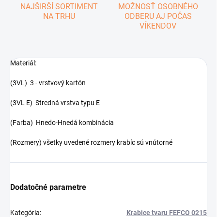
NAJŠIRŠÍ SORTIMENT
MOŽNOSŤ OSOBNÉHO
NA TRHU
ODBERU AJ POČAS
VÍKENDOV
Materiál:
(3VL) 3 - vrstvový kartón
(3VL E) Stredná vrstva typu E
(Farba) Hnedo-Hnedá kombinácia
(Rozmery) všetky uvedené rozmery krabíc sú vnútorné
Dodatočné parametre
Kategória
:
Krabice tvaru FEFCO 0215