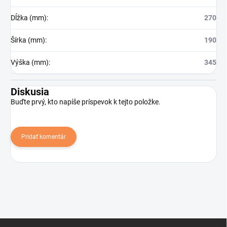
Dĺžka (mm)
:
270
Šírka (mm)
:
190
Výška (mm)
:
345
Diskusia
Buďte prvý, kto napíše príspevok k tejto položke.
Pridať komentár
Z