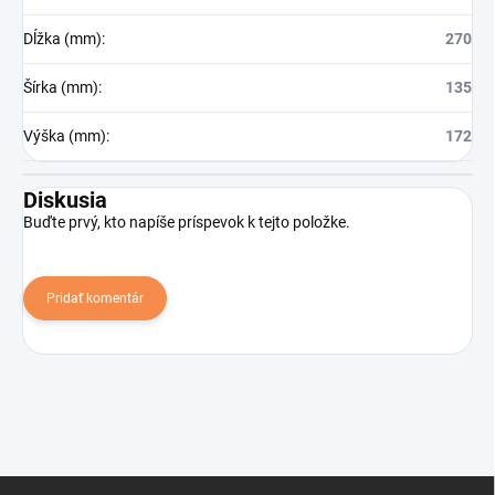
Dĺžka (mm)
:
270
Šírka (mm)
:
135
Výška (mm)
:
172
Diskusia
Buďte prvý, kto napíše príspevok k tejto položke.
Pridať komentár
Z