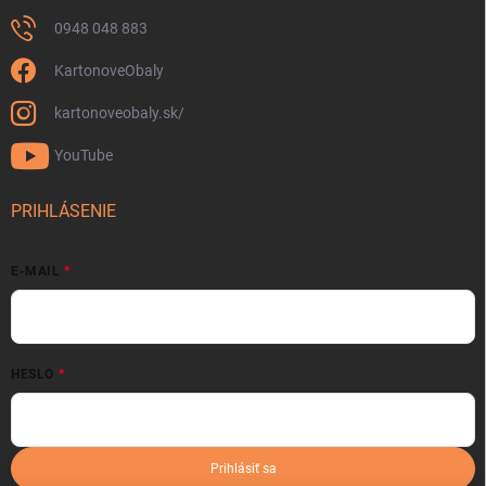
0948 048 883
KartonoveObaly
kartonoveobaly.sk/
YouTube
PRIHLÁSENIE
E-MAIL
HESLO
Prihlásiť sa