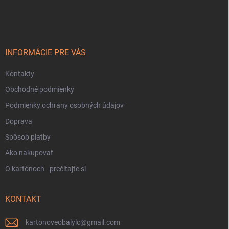
á
p
ä
t
i
INFORMÁCIE PRE VÁS
e
Kontakty
Obchodné podmienky
Podmienky ochrany osobných údajov
Doprava
Spôsob platby
Ako nakupovať
O kartónoch - prečítajte si
KONTAKT
kartonoveobalylc
@
gmail.com