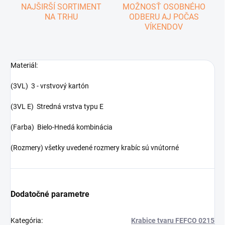
NAJŠIRŠÍ SORTIMENT
MOŽNOSŤ OSOBNÉHO
NA TRHU
ODBERU AJ POČAS
VÍKENDOV
Materiál:
(3VL) 3 - vrstvový kartón
(3VL E) Stredná vrstva typu E
(Farba) Bielo-Hnedá kombinácia
(Rozmery) všetky uvedené rozmery krabíc sú vnútorné
Dodatočné parametre
Kategória
:
Krabice tvaru FEFCO 0215