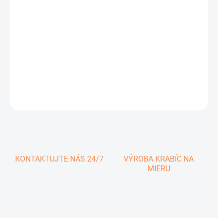
0,54 € vrátane DPH
Jednotková
SKLADOM
cena:
−
+
Pridať do košíka
DETAILNÉ INFORMÁCIE
OPÝTAŤ SA
KONTAKTUJTE NÁS 24/7
VÝROBA KRABÍC NA
MIERU