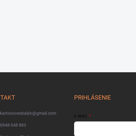
TAKT
PRIHLÁSENIE
kartonoveobalylc
@
gmail.com
E-MAIL
0948 048 883