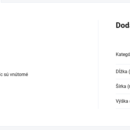
Dod
Kategó
Dĺžka
c sú vnútorné
Šírka 
Výška