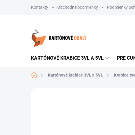
Prejsť
Kontakty
Obchodné podmienky
Podmienky och
na
obsah
KARTÓNOVÉ KRABICE 3VL A 5VL
PRE CU
Domov
Kartónové krabice 3VL a 5VL
Krabice tv
Neohodnotené
Podrobnosti hodnote