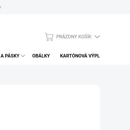
vať
O kartónoch - prečítajte si
PRÁZDNY KOŠÍK
NÁKUPNÝ
KOŠÍK
 A PÁSKY
OBÁLKY
KARTÓNOVÁ VÝPLŇ