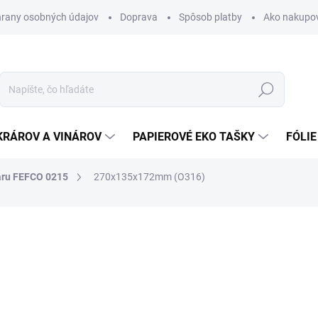
rany osobných údajov
Doprava
Spôsob platby
Ako nakupo
Hľadať
KRÁROV A VINÁROV
PAPIEROVÉ EKO TAŠKY
FÓLIE
aru FEFCO 0215
270x135x172mm (O316)
nia
0,44 €
0,54 € vrátane DPH
Jednotková
SKLADOM
cena: