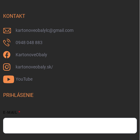
KONTAKT
kartonoveobalylc
@
gmail.com
0948 048 883
KartonoveObaly
kartonoveobaly.sk/
YouTube
PRIHLÁSENIE
E-MAIL