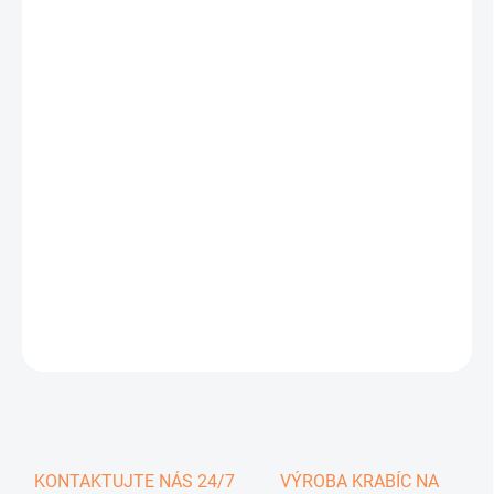
0,52 €
0,64 € vrátane DPH
Jednotková
SKLADOM
cena:
−
+
Pridať do košíka
DETAILNÉ INFORMÁCIE
OPÝTAŤ SA
KONTAKTUJTE NÁS 24/7
VÝROBA KRABÍC NA