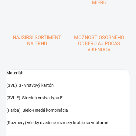
MIERU
NAJŠIRŠÍ SORTIMENT
MOŽNOSŤ OSOBNÉHO
NA TRHU
ODBERU AJ POČAS
VÍKENDOV
Materiál:
(3VL) 3 - vrstvový kartón
(3VL E) Stredná vrstva typu E
(Farba) Bielo-Hnedá kombinácia
(Rozmery) všetky uvedené rozmery krabíc sú vnútorné