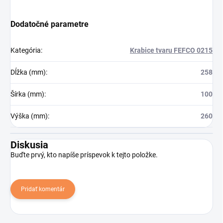
Dodatočné parametre
Kategória
:
Krabice tvaru FEFCO 0215
Dĺžka (mm)
:
258
Šírka (mm)
:
100
Výška (mm)
:
260
Diskusia
Buďte prvý, kto napíše príspevok k tejto položke.
Pridať komentár