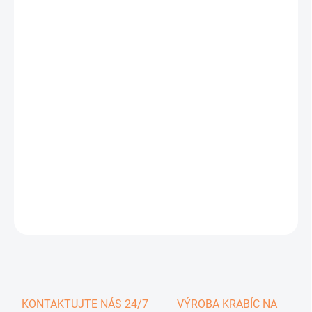
0,51 €
0,63 € vrátane DPH
Jednotková
SKLADOM
cena:
−
+
Pridať do košíka
DETAILNÉ INFORMÁCIE
OPÝTAŤ SA
KONTAKTUJTE NÁS 24/7
VÝROBA KRABÍC NA