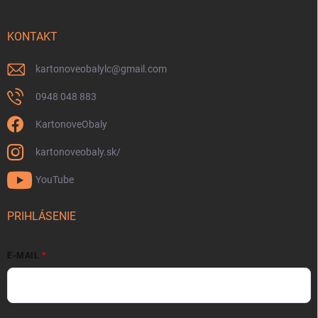
KONTAKT
kartonoveobalylc
@
gmail.com
0948 048 883
KartonoveObaly
kartonoveobaly.sk/
YouTube
PRIHLÁSENIE
E-MAIL