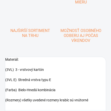
MIERU
NAJŠIRŠÍ SORTIMENT
MOŽNOSŤ OSOBNÉHO
NA TRHU
ODBERU AJ POČAS
VÍKENDOV
Materiál:
(3VL) 3 - vrstvový kartón
(3VL E) Stredná vrstva typu E
(Farba) Bielo-Hnedá kombinácia
(Rozmery) všetky uvedené rozmery krabíc sú vnútorné