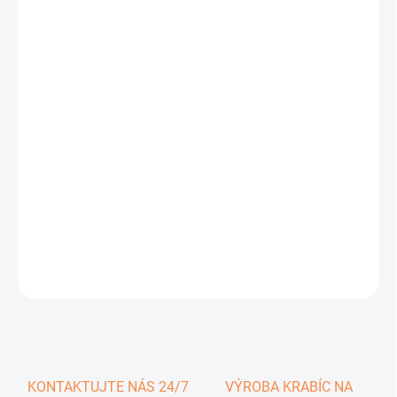
0,99 €
1,22 € vrátane DPH
Jednotková
SKLADOM
cena:
−
+
Pridať do košíka
DETAILNÉ INFORMÁCIE
OPÝTAŤ SA
KONTAKTUJTE NÁS 24/7
VÝROBA KRABÍC NA