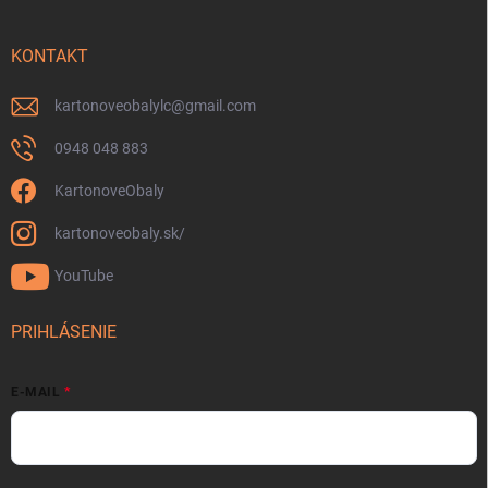
KONTAKT
kartonoveobalylc
@
gmail.com
0948 048 883
KartonoveObaly
kartonoveobaly.sk/
YouTube
PRIHLÁSENIE
E-MAIL