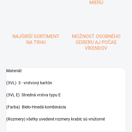
MIERU
NAJŠIRŠÍ SORTIMENT
MOŽNOSŤ OSOBNÉHO
NA TRHU
ODBERU AJ POČAS
VÍKENDOV
Materiál:
(3VL) 3 - vrstvový kartón
(3VL E) Stredná vrstva typu E
(Farba) Bielo-Hnedá kombinácia
(Rozmery) všetky uvedené rozmery krabíc sú vnútorné