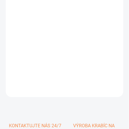
0,73 €
0,90 € vrátane DPH
Jednotková
SKLADOM
cena:
−
+
Pridať do košíka
DETAILNÉ INFORMÁCIE
OPÝTAŤ SA
KONTAKTUJTE NÁS 24/7
VÝROBA KRABÍC NA