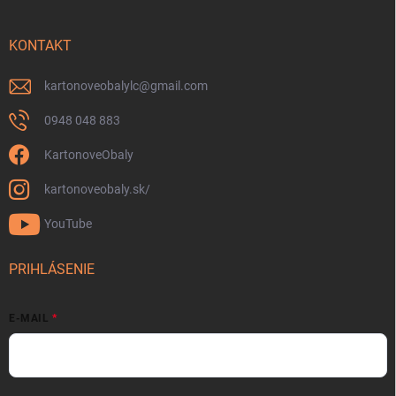
KONTAKT
kartonoveobalylc
@
gmail.com
0948 048 883
KartonoveObaly
kartonoveobaly.sk/
YouTube
PRIHLÁSENIE
E-MAIL