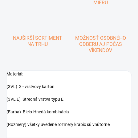
MIERU
NAJŠIRŠÍ SORTIMENT
MOŽNOSŤ OSOBNÉHO
NA TRHU
ODBERU AJ POČAS
VÍKENDOV
Materiál:
(3VL) 3 - vrstvový kartón
(3VL E) Stredná vrstva typu E
(Farba) Bielo-Hnedá kombinácia
(Rozmery) všetky uvedené rozmery krabíc sú vnútorné