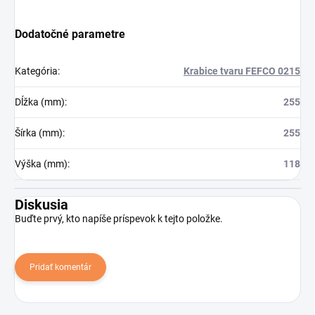
Dodatočné parametre
Kategória
:
Krabice tvaru FEFCO 0215
Dĺžka (mm)
:
255
Šírka (mm)
:
255
Výška (mm)
:
118
Diskusia
Buďte prvý, kto napíše príspevok k tejto položke.
Pridať komentár