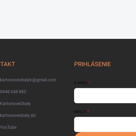
TAKT
PRIHLÁSENIE
kartonoveobalylc
@
gmail.com
E-MAIL
0948 048 883
KartonoveObaly
HESLO
kartonoveobaly.sk/
YouTube