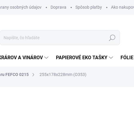
rany osobných údajov
Doprava
Spôsob platby
Ako nakupo
Hľadať
KRÁROV A VINÁROV
PAPIEROVÉ EKO TAŠKY
FÓLIE
aru FEFCO 0215
255x178x228mm (O353)
nia
0,61 €
0,75 € vrátane DPH
Jednotková
SKLADOM
cena: