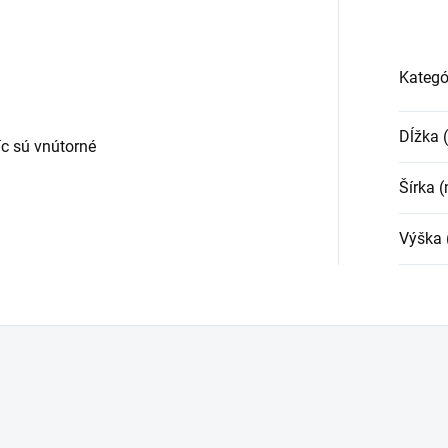
Kategó
Dĺžka
c sú vnútorné
Šírka 
Výška