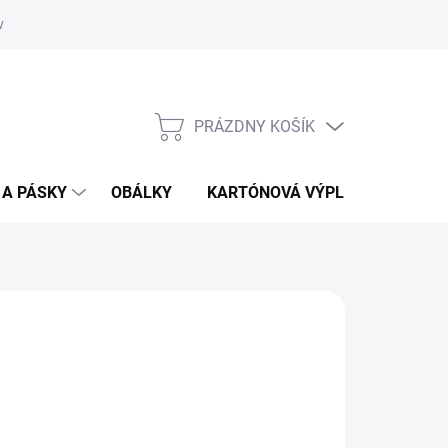
vať
O kartónoch - prečítajte si
PRÁZDNY KOŠÍK
NÁKUPNÝ
KOŠÍK
 A PÁSKY
OBÁLKY
KARTÓNOVÁ VÝPLŇ