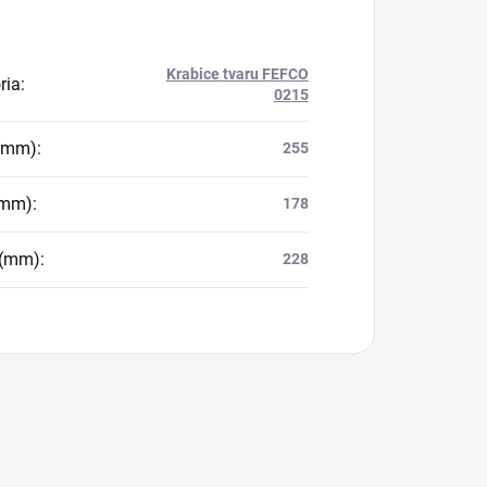
Krabice tvaru FEFCO
ria
:
0215
 (mm)
:
255
(mm)
:
178
 (mm)
:
228