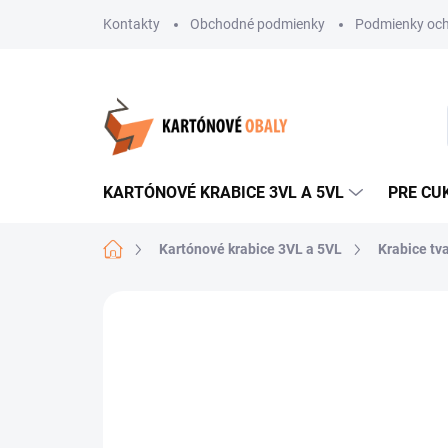
Prejsť
Kontakty
Obchodné podmienky
Podmienky och
na
obsah
KARTÓNOVÉ KRABICE 3VL A 5VL
PRE CU
Domov
Kartónové krabice 3VL a 5VL
Krabice tv
Neohodnotené
Podrobnosti hodnote