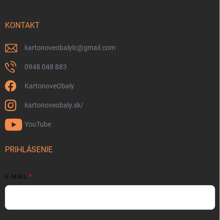
KONTAKT
kartonoveobalylc
@
gmail.com
0948 048 883
KartonoveObaly
kartonoveobaly.sk/
YouTube
PRIHLÁSENIE
E-MAIL