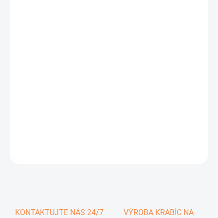
0,64 €
0,79 € vrátane DPH
Jednotková
SKLADOM
cena:
−
+
Pridať do košíka
DETAILNÉ INFORMÁCIE
OPÝTAŤ SA
KONTAKTUJTE NÁS 24/7
VÝROBA KRABÍC NA