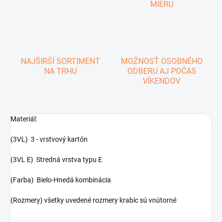
MIERU
NAJŠIRŠÍ SORTIMENT
MOŽNOSŤ OSOBNÉHO
NA TRHU
ODBERU AJ POČAS
VÍKENDOV
Materiál:
(3VL) 3 - vrstvový kartón
(3VL E) Stredná vrstva typu E
(Farba) Bielo-Hnedá kombinácia
(Rozmery) všetky uvedené rozmery krabíc sú vnútorné