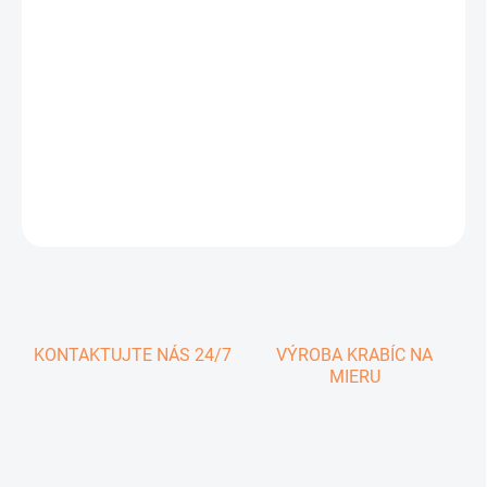
1,19 € vrátane DPH
Jednotková
SKLADOM
cena:
−
+
Pridať do košíka
DETAILNÉ INFORMÁCIE
OPÝTAŤ SA
KONTAKTUJTE NÁS 24/7
VÝROBA KRABÍC NA
MIERU