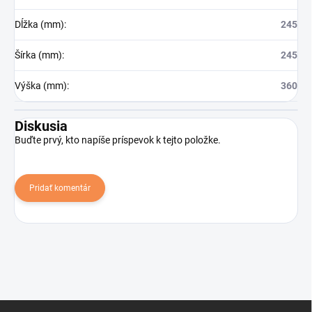
Dĺžka (mm)
:
245
Šírka (mm)
:
245
Výška (mm)
:
360
Diskusia
Buďte prvý, kto napíše príspevok k tejto položke.
Pridať komentár
Z