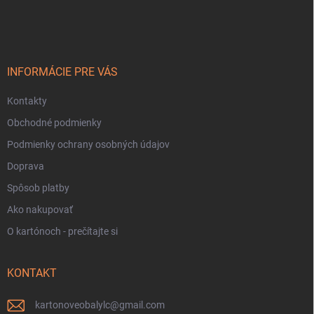
á
p
ä
t
i
INFORMÁCIE PRE VÁS
e
Kontakty
Obchodné podmienky
Podmienky ochrany osobných údajov
Doprava
Spôsob platby
Ako nakupovať
O kartónoch - prečítajte si
KONTAKT
kartonoveobalylc
@
gmail.com