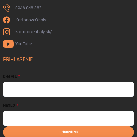
0948 048 883
KartonoveObaly
kartonoveobaly.sk/
YouTube
PRIHLÁSENIE
E-MAIL
HESLO
Prihlásiť sa