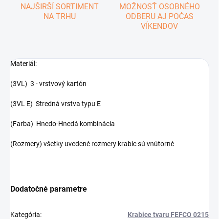
NAJŠIRŠÍ SORTIMENT
MOŽNOSŤ OSOBNÉHO
NA TRHU
ODBERU AJ POČAS
VÍKENDOV
Materiál:
(3VL) 3 - vrstvový kartón
(3VL E) Stredná vrstva typu E
(Farba) Hnedo-Hnedá kombinácia
(Rozmery) všetky uvedené rozmery krabíc sú vnútorné
Dodatočné parametre
Kategória
:
Krabice tvaru FEFCO 0215