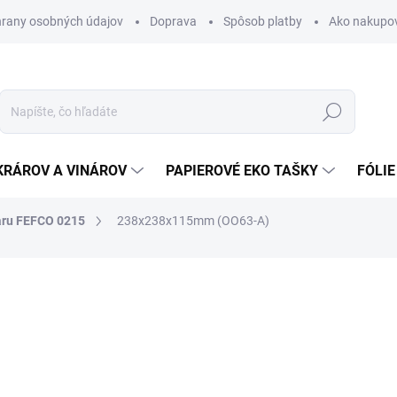
rany osobných údajov
Doprava
Spôsob platby
Ako nakupo
Hľadať
KRÁROV A VINÁROV
PAPIEROVÉ EKO TAŠKY
FÓLIE
aru FEFCO 0215
238x238x115mm (OO63-A)
nia
0,77 €
0,95 € vrátane DPH
Jednotková
SKLADOM
cena: