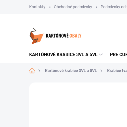
Prejsť
Kontakty
Obchodné podmienky
Podmienky och
na
obsah
KARTÓNOVÉ KRABICE 3VL A 5VL
PRE CU
Domov
Kartónové krabice 3VL a 5VL
Krabice tv
Neohodnotené
Podrobnosti hodnote