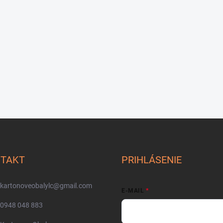
TAKT
PRIHLÁSENIE
kartonoveobalylc
@
gmail.com
E-MAIL
0948 048 883