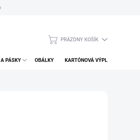
vať
O kartónoch - prečítajte si
PRÁZDNY KOŠÍK
NÁKUPNÝ
KOŠÍK
 A PÁSKY
OBÁLKY
KARTÓNOVÁ VÝPLŇ