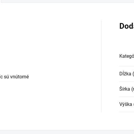
Dod
Kategó
Dĺžka
c sú vnútorné
Šírka 
Výška