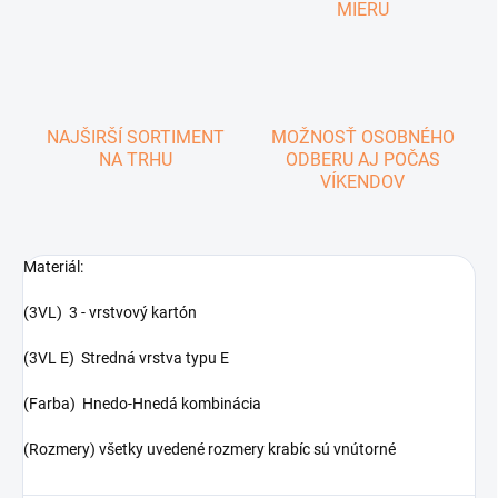
MIERU
NAJŠIRŠÍ SORTIMENT
MOŽNOSŤ OSOBNÉHO
NA TRHU
ODBERU AJ POČAS
VÍKENDOV
Materiál:
(3VL) 3 - vrstvový kartón
(3VL E) Stredná vrstva typu E
(Farba) Hnedo-Hnedá kombinácia
(Rozmery) všetky uvedené rozmery krabíc sú vnútorné