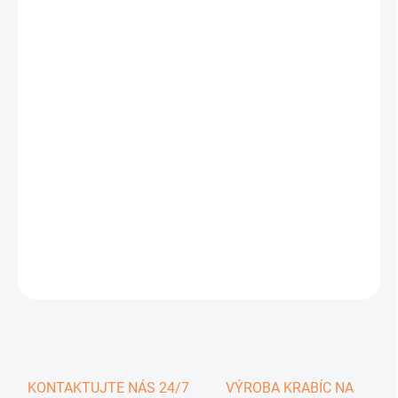
0,74 €
0,91 € vrátane DPH
Jednotková
SKLADOM
cena:
−
+
Pridať do košíka
DETAILNÉ INFORMÁCIE
OPÝTAŤ SA
KONTAKTUJTE NÁS 24/7
VÝROBA KRABÍC NA