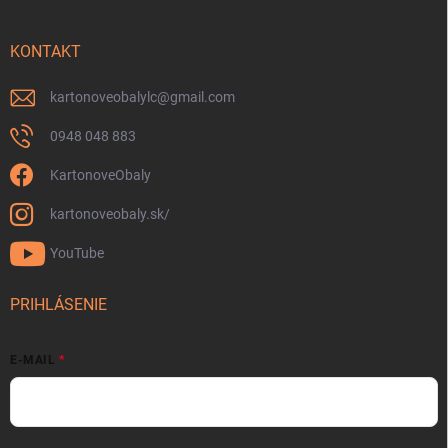
KONTAKT
kartonoveobalylc
@
gmail.com
0948 048 883
KartonoveObaly
kartonoveobaly.sk/
YouTube
PRIHLÁSENIE
E-MAIL