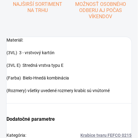
NAJŠIRŠÍ SORTIMENT
MOŽNOSŤ OSOBNÉHO
NA TRHU
ODBERU AJ POČAS
VÍKENDOV
Materiál:
(3VL) 3 - vrstvový kartón
(3VL E) Stredná vrstva typu E
(Farba) Bielo-Hnedá kombinácia
(Rozmery) všetky uvedené rozmery krabíc sú vnútorné
Dodatočné parametre
Kategória
:
Krabice tvaru FEFCO 0215