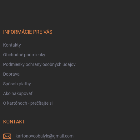
á
p
ä
t
i
INFORMÁCIE PRE VÁS
e
Kontakty
Obchodné podmienky
Podmienky ochrany osobných údajov
Doprava
Spôsob platby
Ako nakupovať
O kartónoch - prečítajte si
KONTAKT
kartonoveobalylc
@
gmail.com