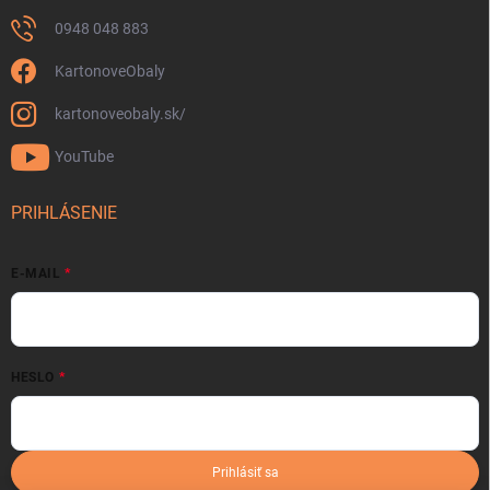
0948 048 883
KartonoveObaly
kartonoveobaly.sk/
YouTube
PRIHLÁSENIE
E-MAIL
HESLO
Prihlásiť sa