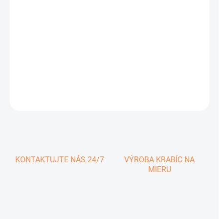
0,62 € vrátane DPH
Jednotková
SKLADOM
cena:
−
+
Pridať do košíka
DETAILNÉ INFORMÁCIE
OPÝTAŤ SA
KONTAKTUJTE NÁS 24/7
VÝROBA KRABÍC NA
MIERU