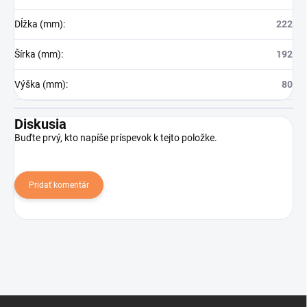
Dĺžka (mm)
:
222
Šírka (mm)
:
192
Výška (mm)
:
80
Diskusia
Buďte prvý, kto napíše príspevok k tejto položke.
Pridať komentár
Z