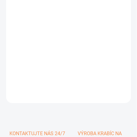
0,77 €
0,95 € vrátane DPH
Jednotková
SKLADOM
cena:
−
+
Pridať do košíka
DETAILNÉ INFORMÁCIE
OPÝTAŤ SA
KONTAKTUJTE NÁS 24/7
VÝROBA KRABÍC NA