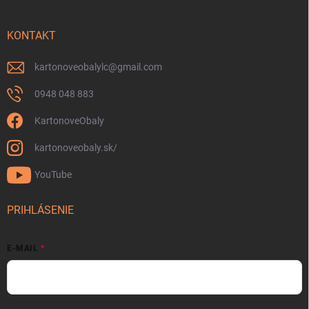
KONTAKT
kartonoveobalylc
@
gmail.com
0948 048 883
KartonoveObaly
kartonoveobaly.sk/
YouTube
PRIHLÁSENIE
E-MAIL