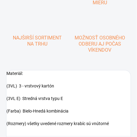
MIERU
NAJŠIRŠÍ SORTIMENT
MOŽNOSŤ OSOBNÉHO
NA TRHU
ODBERU AJ POČAS
VÍKENDOV
Materiál:
(3VL) 3 - vrstvový kartón
(3VL E) Stredná vrstva typu E
(Farba) Bielo-Hnedá kombinácia
(Rozmery) všetky uvedené rozmery krabíc sú vnútorné