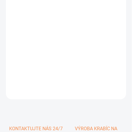
0,67 €
0,82 € vrátane DPH
Jednotková
SKLADOM
cena:
−
+
Pridať do košíka
DETAILNÉ INFORMÁCIE
OPÝTAŤ SA
KONTAKTUJTE NÁS 24/7
VÝROBA KRABÍC NA