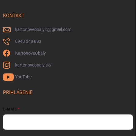
KONTAKT
kartonoveobalylc
@
gmail.com
0948 048 883
KartonoveObaly
kartonoveobaly.sk/
YouTube
PRIHLÁSENIE
E-MAIL