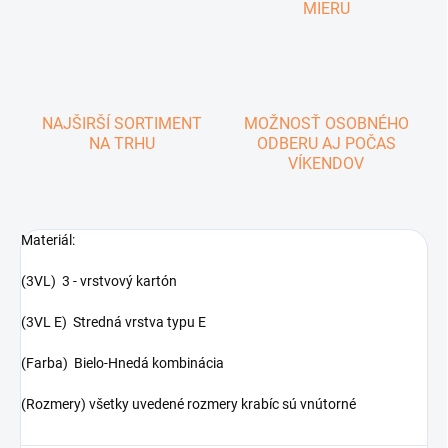
MIERU
NAJŠIRŠÍ SORTIMENT
MOŽNOSŤ OSOBNÉHO
NA TRHU
ODBERU AJ POČAS
VÍKENDOV
Materiál:
(3VL) 3 - vrstvový kartón
(3VL E) Stredná vrstva typu E
(Farba) Bielo-Hnedá kombinácia
(Rozmery) všetky uvedené rozmery krabíc sú vnútorné