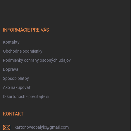
á
p
ä
t
i
INFORMÁCIE PRE VÁS
e
Kontakty
Obchodné podmienky
Podmienky ochrany osobných údajov
Doprava
Spôsob platby
Ako nakupovať
O kartónoch - prečítajte si
KONTAKT
kartonoveobalylc
@
gmail.com