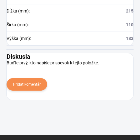
Dĺžka (mm)
:
215
Šírka (mm)
:
110
Výška (mm)
:
183
Diskusia
Buďte prvý, kto napíše príspevok k tejto položke.
Pridať komentár
Z