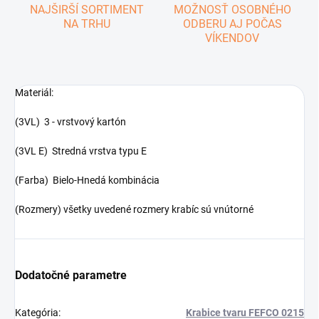
NAJŠIRŠÍ SORTIMENT
MOŽNOSŤ OSOBNÉHO
NA TRHU
ODBERU AJ POČAS
VÍKENDOV
Materiál:
(3VL) 3 - vrstvový kartón
(3VL E) Stredná vrstva typu E
(Farba) Bielo-Hnedá kombinácia
(Rozmery) všetky uvedené rozmery krabíc sú vnútorné
Dodatočné parametre
Kategória
:
Krabice tvaru FEFCO 0215