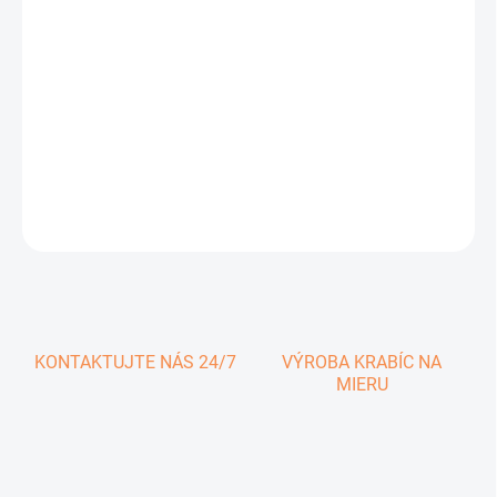
0,48 € vrátane DPH
Jednotková
SKLADOM
cena:
−
+
Pridať do košíka
DETAILNÉ INFORMÁCIE
OPÝTAŤ SA
KONTAKTUJTE NÁS 24/7
VÝROBA KRABÍC NA
MIERU