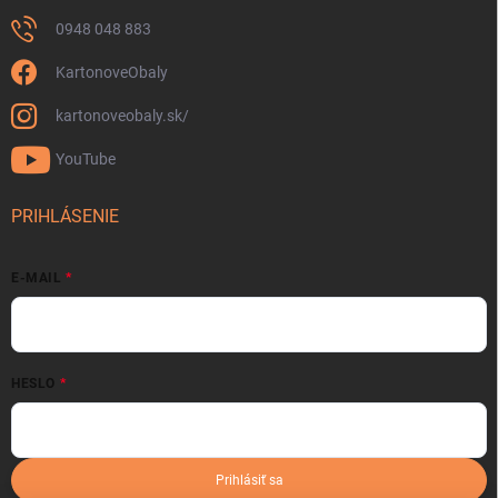
0948 048 883
KartonoveObaly
kartonoveobaly.sk/
YouTube
PRIHLÁSENIE
E-MAIL
HESLO
Prihlásiť sa