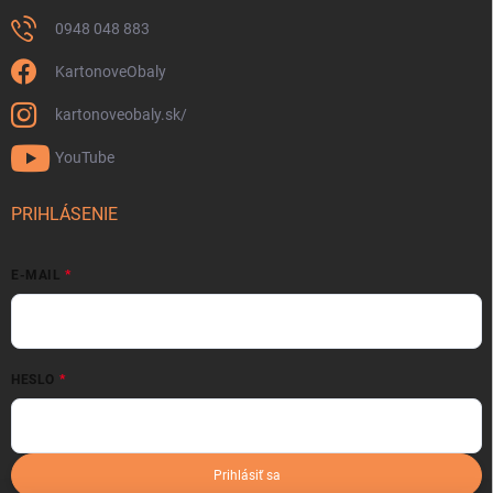
0948 048 883
KartonoveObaly
kartonoveobaly.sk/
YouTube
PRIHLÁSENIE
E-MAIL
HESLO
Prihlásiť sa