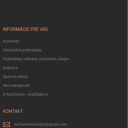
á
p
ä
t
i
INFORMÁCIE PRE VÁS
e
Kontakty
Obchodné podmienky
Podmienky ochrany osobných údajov
Doprava
Spôsob platby
Ako nakupovať
O kartónoch - prečítajte si
KONTAKT
kartonoveobalylc
@
gmail.com