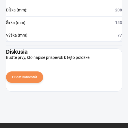
Dĺžka (mm)
:
208
Šírka (mm)
:
143
Výška (mm)
:
77
Diskusia
Buďte prvý, kto napíše príspevok k tejto položke.
Pridať komentár
Z