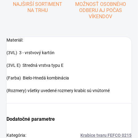
NAJŠIRŠÍ SORTIMENT
MOŽNOSŤ OSOBNÉHO
NA TRHU
ODBERU AJ POČAS
VÍKENDOV
Materiál:
(3VL) 3 - vrstvový kartón
(3VL E) Stredná vrstva typu E
(Farba) Bielo-Hnedá kombinácia
(Rozmery) všetky uvedené rozmery krabíc sú vnútorné
Dodatočné parametre
Kategória
:
Krabice tvaru FEFCO 0215