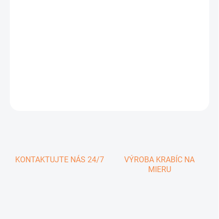
0,49 € vrátane DPH
Jednotková
SKLADOM
cena:
−
+
Pridať do košíka
DETAILNÉ INFORMÁCIE
OPÝTAŤ SA
KONTAKTUJTE NÁS 24/7
VÝROBA KRABÍC NA
MIERU