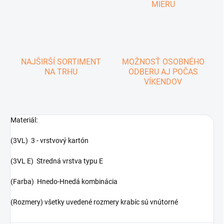
MIERU
NAJŠIRŠÍ SORTIMENT
MOŽNOSŤ OSOBNÉHO
NA TRHU
ODBERU AJ POČAS
VÍKENDOV
Materiál:
(3VL) 3 - vrstvový kartón
(3VL E) Stredná vrstva typu E
(Farba) Hnedo-Hnedá kombinácia
(Rozmery) všetky uvedené rozmery krabíc sú vnútorné