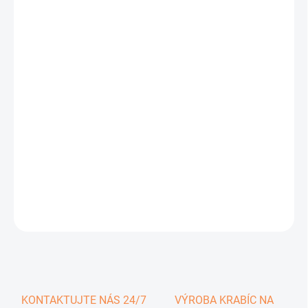
0,31 €
0,38 € vrátane DPH
Jednotková
SKLADOM
cena:
−
+
Pridať do košíka
DETAILNÉ INFORMÁCIE
OPÝTAŤ SA
KONTAKTUJTE NÁS 24/7
VÝROBA KRABÍC NA