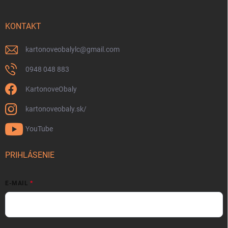
KONTAKT
kartonoveobalylc
@
gmail.com
0948 048 883
KartonoveObaly
kartonoveobaly.sk/
YouTube
PRIHLÁSENIE
E-MAIL