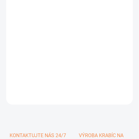
0,46 €
0,57 € vrátane DPH
Jednotková
SKLADOM
cena:
−
+
Pridať do košíka
DETAILNÉ INFORMÁCIE
OPÝTAŤ SA
KONTAKTUJTE NÁS 24/7
VÝROBA KRABÍC NA