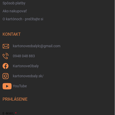
Spôsob platby
Ako nakupovať
O kartónoch - prečítajte si
KONTAKT
kartonoveobalylc
@
gmail.com
0948 048 883
KartonoveObaly
kartonoveobaly.sk/
YouTube
PRIHLÁSENIE
E-MAIL