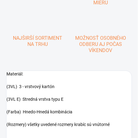
MIERU
NAJŠIRŠÍ SORTIMENT
MOŽNOSŤ OSOBNÉHO
NA TRHU
ODBERU AJ POČAS
VÍKENDOV
Materiál:
(3VL) 3 - vrstvový kartón
(3VL E) Stredná vrstva typu E
(Farba) Hnedo-Hnedá kombinácia
(Rozmery) všetky uvedené rozmery krabíc sú vnútorné