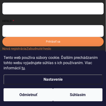
HESLO
Prihlásiť sa
Nová registrácia
Zabudnuté heslo
Tento web používa súbory cookie. Ďalším prechádzaním
tohto webu vyjadrujete súhlas s ich používaním. Viac
informácií
tu
.
Nastavenie
Copyright 2026
kartonoveobaly.sk
. Všetky práva vyhradené.
Odmietnuť
Súhlasím
Vytvoril Shoptet