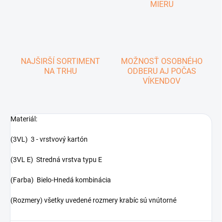
MIERU
NAJŠIRŠÍ SORTIMENT
MOŽNOSŤ OSOBNÉHO
NA TRHU
ODBERU AJ POČAS
VÍKENDOV
Materiál:
(3VL) 3 - vrstvový kartón
(3VL E) Stredná vrstva typu E
(Farba) Bielo-Hnedá kombinácia
(Rozmery) všetky uvedené rozmery krabíc sú vnútorné