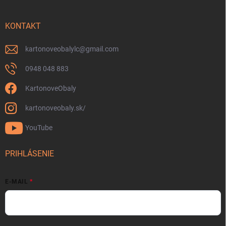
KONTAKT
kartonoveobalylc
@
gmail.com
0948 048 883
KartonoveObaly
kartonoveobaly.sk/
YouTube
PRIHLÁSENIE
E-MAIL