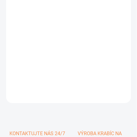
0,51 €
0,63 € vrátane DPH
Jednotková
SKLADOM
cena:
−
+
Pridať do košíka
DETAILNÉ INFORMÁCIE
OPÝTAŤ SA
KONTAKTUJTE NÁS 24/7
VÝROBA KRABÍC NA