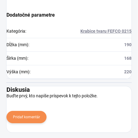
Dodatočné parametre
Kategória
:
Krabice tvaru FEFCO 0215
Dĺžka (mm)
:
190
Šírka (mm)
:
168
Výška (mm)
:
220
Diskusia
Buďte prvý, kto napíše príspevok k tejto položke.
Pridať komentár