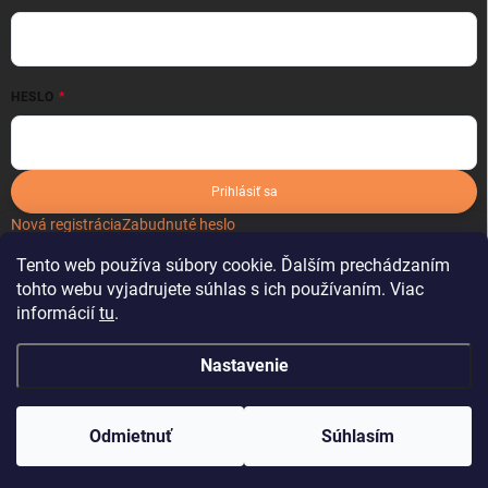
HESLO
Prihlásiť sa
Nová registrácia
Zabudnuté heslo
Tento web používa súbory cookie. Ďalším prechádzaním
tohto webu vyjadrujete súhlas s ich používaním. Viac
informácií
tu
.
Nastavenie
Copyright 2026
kartonoveobaly.sk
. Všetky práva vyhradené.
Odmietnuť
Súhlasím
Vytvoril Shoptet