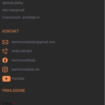
Spôsob platby
Ako nakupovať
O kartónoch - prečítajte si
KONTAKT
kartonoveobalylc
@
gmail.com
0948 048 883
KartonoveObaly
kartonoveobaly.sk/
YouTube
PRIHLÁSENIE
E-MAIL