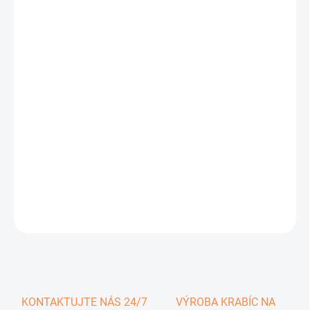
0,43 €
0,53 € vrátane DPH
Jednotková
SKLADOM
cena:
−
+
Pridať do košíka
DETAILNÉ INFORMÁCIE
OPÝTAŤ SA
KONTAKTUJTE NÁS 24/7
VÝROBA KRABÍC NA