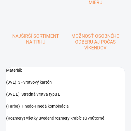
MIERU
NAJŠIRŠÍ SORTIMENT
MOŽNOSŤ OSOBNÉHO
NA TRHU
ODBERU AJ POČAS
VÍKENDOV
Materiál:
(3VL) 3 - vrstvový kartón
(3VL E) Stredná vrstva typu E
(Farba) Hnedo-Hnedá kombinácia
(Rozmery) všetky uvedené rozmery krabíc sú vnútorné