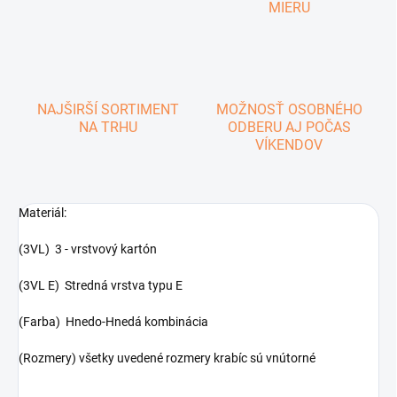
MIERU
NAJŠIRŠÍ SORTIMENT
MOŽNOSŤ OSOBNÉHO
NA TRHU
ODBERU AJ POČAS
VÍKENDOV
Materiál:
(3VL) 3 - vrstvový kartón
(3VL E) Stredná vrstva typu E
(Farba) Hnedo-Hnedá kombinácia
(Rozmery) všetky uvedené rozmery krabíc sú vnútorné