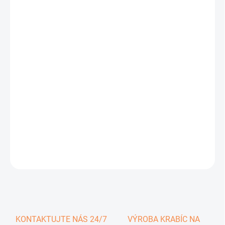
0,31 €
0,38 € vrátane DPH
Jednotková
SKLADOM
cena:
−
+
Pridať do košíka
DETAILNÉ INFORMÁCIE
OPÝTAŤ SA
KONTAKTUJTE NÁS 24/7
VÝROBA KRABÍC NA