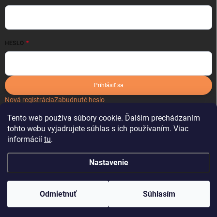
HESLO
Prihlásiť sa
Nová registrácia
Zabudnuté heslo
Tento web používa súbory cookie. Ďalším prechádzaním
tohto webu vyjadrujete súhlas s ich používaním. Viac
informácií
tu
.
Nastavenie
Copyright 2026
kartonoveobaly.sk
. Všetky práva vyhradené.
Odmietnuť
Súhlasím
Vytvoril Shoptet