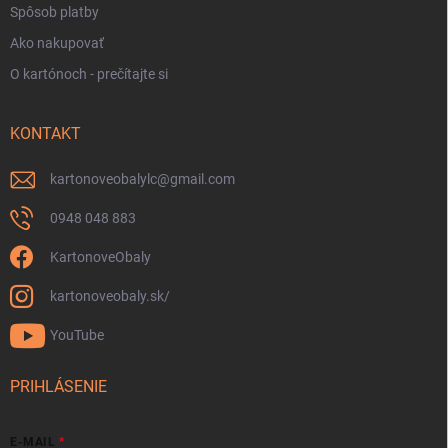
Spôsob platby
Ako nakupovať
O kartónoch - prečítajte si
KONTAKT
kartonoveobalylc
@
gmail.com
0948 048 883
KartonoveObaly
kartonoveobaly.sk/
YouTube
PRIHLÁSENIE
E-MAIL