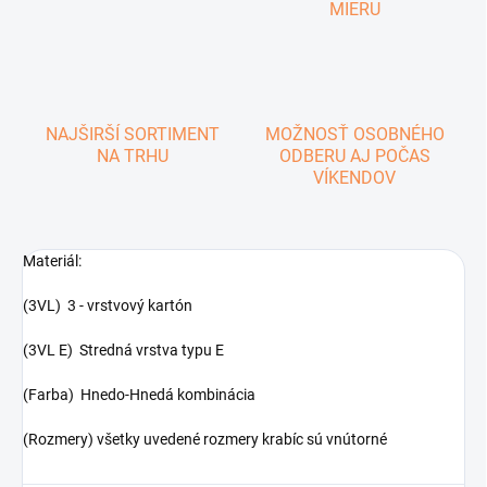
MIERU
NAJŠIRŠÍ SORTIMENT
MOŽNOSŤ OSOBNÉHO
NA TRHU
ODBERU AJ POČAS
VÍKENDOV
Materiál:
(3VL) 3 - vrstvový kartón
(3VL E) Stredná vrstva typu E
(Farba) Hnedo-Hnedá kombinácia
(Rozmery) všetky uvedené rozmery krabíc sú vnútorné