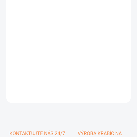
0,34 €
0,42 € vrátane DPH
Jednotková
SKLADOM
cena:
−
+
Pridať do košíka
DETAILNÉ INFORMÁCIE
OPÝTAŤ SA
KONTAKTUJTE NÁS 24/7
VÝROBA KRABÍC NA