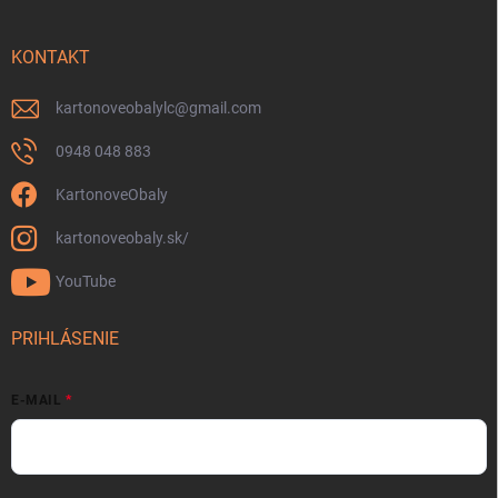
KONTAKT
kartonoveobalylc
@
gmail.com
0948 048 883
KartonoveObaly
kartonoveobaly.sk/
YouTube
PRIHLÁSENIE
E-MAIL