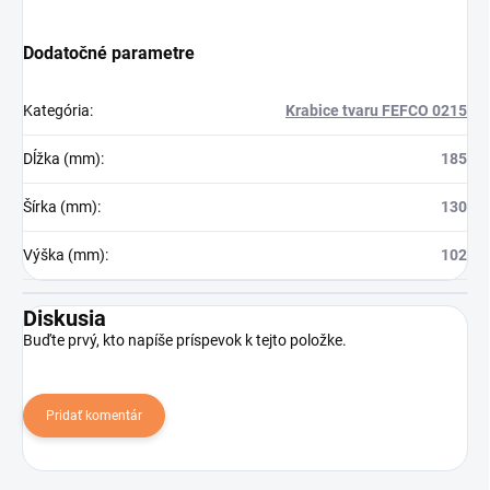
Dodatočné parametre
Kategória
:
Krabice tvaru FEFCO 0215
Dĺžka (mm)
:
185
Šírka (mm)
:
130
Výška (mm)
:
102
Diskusia
Buďte prvý, kto napíše príspevok k tejto položke.
Pridať komentár