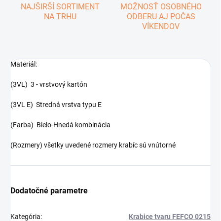
NAJŠIRŠÍ SORTIMENT
MOŽNOSŤ OSOBNÉHO
NA TRHU
ODBERU AJ POČAS
VÍKENDOV
Materiál:
(3VL) 3 - vrstvový kartón
(3VL E) Stredná vrstva typu E
(Farba) Bielo-Hnedá kombinácia
(Rozmery) všetky uvedené rozmery krabíc sú vnútorné
Dodatočné parametre
Kategória
:
Krabice tvaru FEFCO 0215