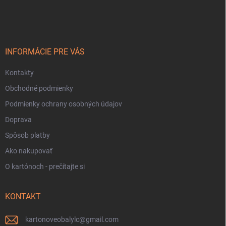
á
p
ä
t
i
INFORMÁCIE PRE VÁS
e
Kontakty
Obchodné podmienky
Podmienky ochrany osobných údajov
Doprava
Spôsob platby
Ako nakupovať
O kartónoch - prečítajte si
KONTAKT
kartonoveobalylc
@
gmail.com