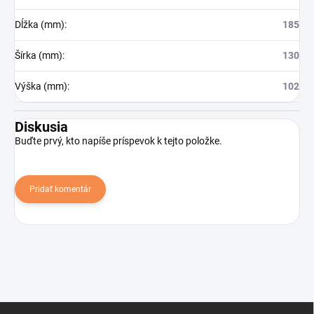
Dĺžka (mm)
:
185
Šírka (mm)
:
130
Výška (mm)
:
102
Diskusia
Buďte prvý, kto napíše príspevok k tejto položke.
Pridať komentár
Z