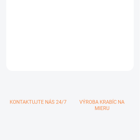
0,46 € vrátane DPH
Jednotková
SKLADOM
cena:
−
+
Pridať do košíka
DETAILNÉ INFORMÁCIE
OPÝTAŤ SA
KONTAKTUJTE NÁS 24/7
VÝROBA KRABÍC NA
MIERU