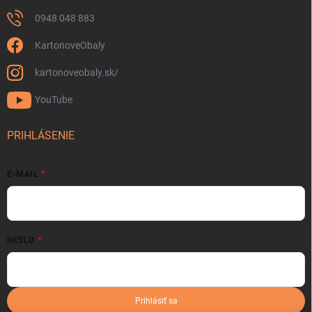
0948 048 883
KartonoveObaly
kartonoveobaly.sk/
YouTube
PRIHLÁSENIE
E-MAIL
HESLO
Prihlásiť sa