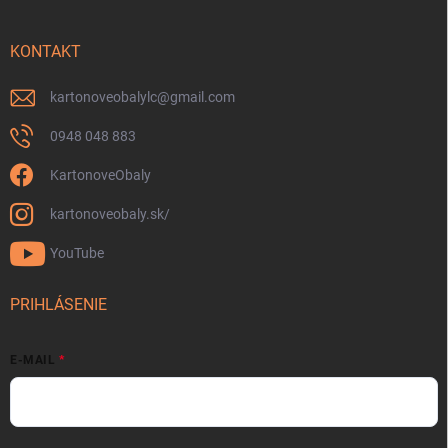
KONTAKT
kartonoveobalylc
@
gmail.com
0948 048 883
KartonoveObaly
kartonoveobaly.sk/
YouTube
PRIHLÁSENIE
E-MAIL