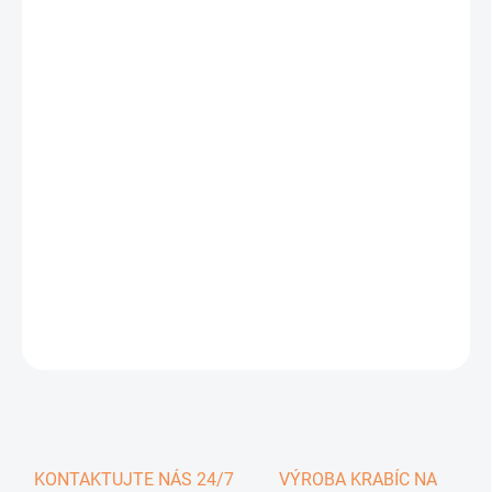
0,39 €
0,48 € vrátane DPH
Jednotková
SKLADOM
cena:
−
+
Pridať do košíka
DETAILNÉ INFORMÁCIE
OPÝTAŤ SA
KONTAKTUJTE NÁS 24/7
VÝROBA KRABÍC NA