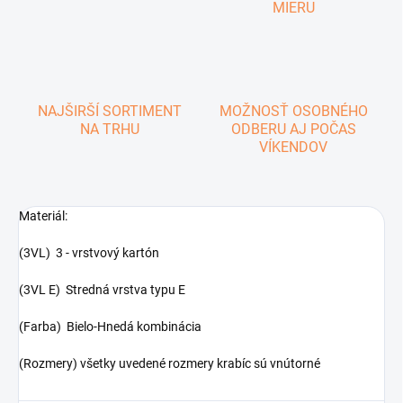
MIERU
NAJŠIRŠÍ SORTIMENT
MOŽNOSŤ OSOBNÉHO
NA TRHU
ODBERU AJ POČAS
VÍKENDOV
Materiál:
(3VL) 3 - vrstvový kartón
(3VL E) Stredná vrstva typu E
(Farba) Bielo-Hnedá kombinácia
(Rozmery) všetky uvedené rozmery krabíc sú vnútorné