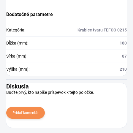
Dodatočné parametre
Kategória
:
Krabice tvaru FEFCO 0215
Dĺžka (mm)
:
180
Šírka (mm)
:
87
Výška (mm)
:
210
Diskusia
Buďte prvý, kto napíše príspevok k tejto položke.
Pridať komentár