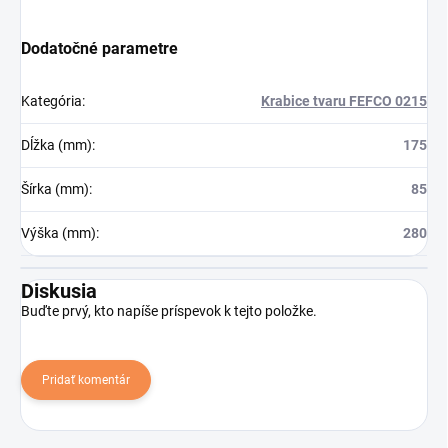
Dodatočné parametre
Kategória
:
Krabice tvaru FEFCO 0215
Dĺžka (mm)
:
175
Šírka (mm)
:
85
Výška (mm)
:
280
Diskusia
Buďte prvý, kto napíše príspevok k tejto položke.
Pridať komentár