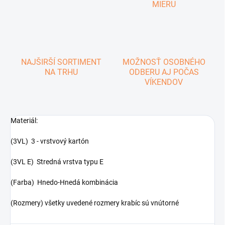
MIERU
NAJŠIRŠÍ SORTIMENT
MOŽNOSŤ OSOBNÉHO
NA TRHU
ODBERU AJ POČAS
VÍKENDOV
Materiál:
(3VL) 3 - vrstvový kartón
(3VL E) Stredná vrstva typu E
(Farba) Hnedo-Hnedá kombinácia
(Rozmery) všetky uvedené rozmery krabíc sú vnútorné