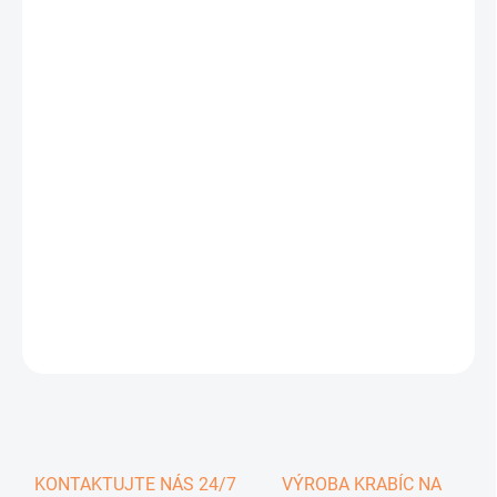
0,36 €
0,44 € vrátane DPH
Jednotková
SKLADOM
cena:
−
+
Pridať do košíka
DETAILNÉ INFORMÁCIE
OPÝTAŤ SA
KONTAKTUJTE NÁS 24/7
VÝROBA KRABÍC NA