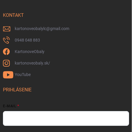
KONTAKT
kartonoveobalylc
@
gmail.com
0948 048 883
KartonoveObaly
kartonoveobaly.sk/
YouTube
PRIHLÁSENIE
E-MAIL