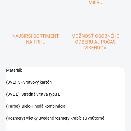
MIERU
NAJŠIRŠÍ SORTIMENT
MOŽNOSŤ OSOBNÉHO
NA TRHU
ODBERU AJ POČAS
VÍKENDOV
Materiál:
(3VL) 3 - vrstvový kartón
(3VL E) Stredná vrstva typu E
(Farba) Bielo-Hnedá kombinácia
(Rozmery) všetky uvedené rozmery krabíc sú vnútorné