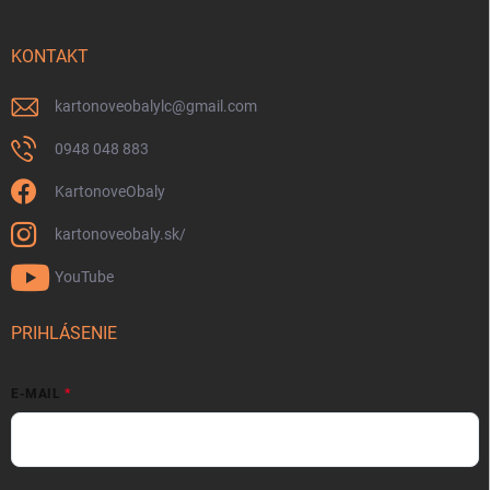
KONTAKT
kartonoveobalylc
@
gmail.com
0948 048 883
KartonoveObaly
kartonoveobaly.sk/
YouTube
PRIHLÁSENIE
E-MAIL