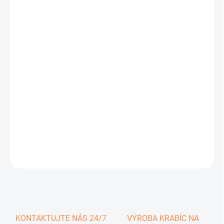
0,45 €
0,55 € vrátane DPH
Jednotková
SKLADOM
cena:
−
+
Pridať do košíka
DETAILNÉ INFORMÁCIE
OPÝTAŤ SA
KONTAKTUJTE NÁS 24/7
VÝROBA KRABÍC NA