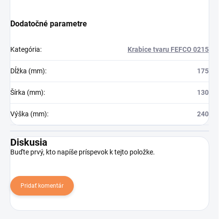
Dodatočné parametre
Kategória
:
Krabice tvaru FEFCO 0215
Dĺžka (mm)
:
175
Šírka (mm)
:
130
Výška (mm)
:
240
Diskusia
Buďte prvý, kto napíše príspevok k tejto položke.
Pridať komentár