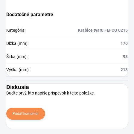
Dodatočné parametre
Kategória
:
Krabice tvaru FEFCO 0215
Dĺžka (mm)
:
170
Šírka (mm)
:
98
Výška (mm)
:
213
Diskusia
Buďte prvý, kto napíše príspevok k tejto položke.
Pridať komentár