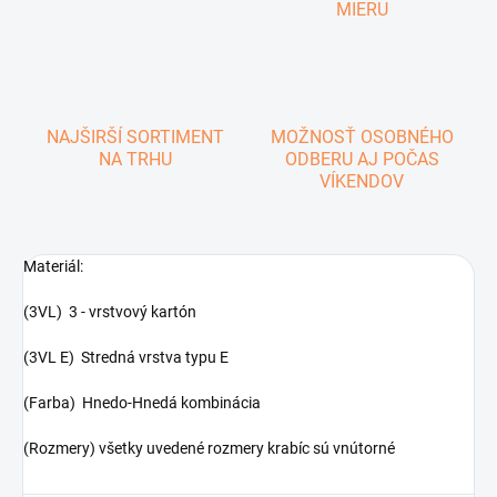
MIERU
NAJŠIRŠÍ SORTIMENT
MOŽNOSŤ OSOBNÉHO
NA TRHU
ODBERU AJ POČAS
VÍKENDOV
Materiál:
(3VL) 3 - vrstvový kartón
(3VL E) Stredná vrstva typu E
(Farba) Hnedo-Hnedá kombinácia
(Rozmery) všetky uvedené rozmery krabíc sú vnútorné