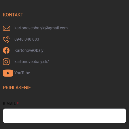
KONTAKT
kartonoveobalylc
@
gmail.com
0948 048 883
KartonoveObaly
kartonoveobaly.sk/
YouTube
PRIHLÁSENIE
E-MAIL