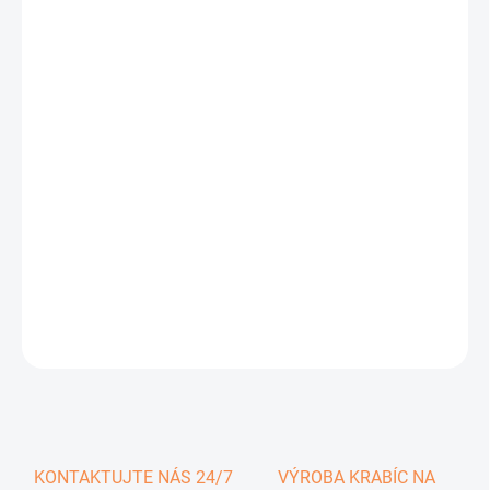
0,39 €
0,48 € vrátane DPH
Jednotková
SKLADOM
cena:
−
+
Pridať do košíka
DETAILNÉ INFORMÁCIE
OPÝTAŤ SA
KONTAKTUJTE NÁS 24/7
VÝROBA KRABÍC NA