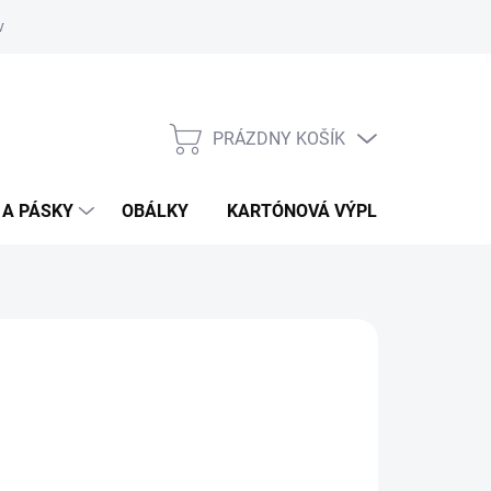
vať
O kartónoch - prečítajte si
PRÁZDNY KOŠÍK
NÁKUPNÝ
KOŠÍK
 A PÁSKY
OBÁLKY
KARTÓNOVÁ VÝPLŇ