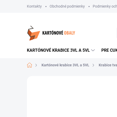
Prejsť
Kontakty
Obchodné podmienky
Podmienky och
na
obsah
KARTÓNOVÉ KRABICE 3VL A 5VL
PRE CU
Domov
Kartónové krabice 3VL a 5VL
Krabice tv
Neohodnotené
Podrobnosti hodnote