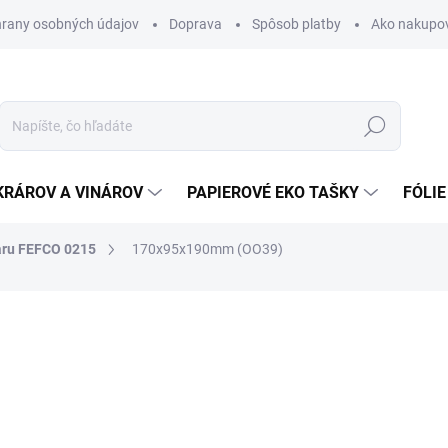
rany osobných údajov
Doprava
Spôsob platby
Ako nakupo
Hľadať
KRÁROV A VINÁROV
PAPIEROVÉ EKO TAŠKY
FÓLIE
aru FEFCO 0215
170x95x190mm (OO39)
nia
0,45 €
0,55 € vrátane DPH
Jednotková
SKLADOM
cena: