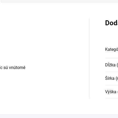
Dod
Kategó
Dĺžka
c sú vnútorné
Šírka 
Výška