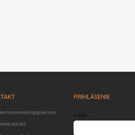
TAKT
PRIHLÁSENIE
kartonoveobalylc
@
gmail.com
E-MAIL
0948 048 883