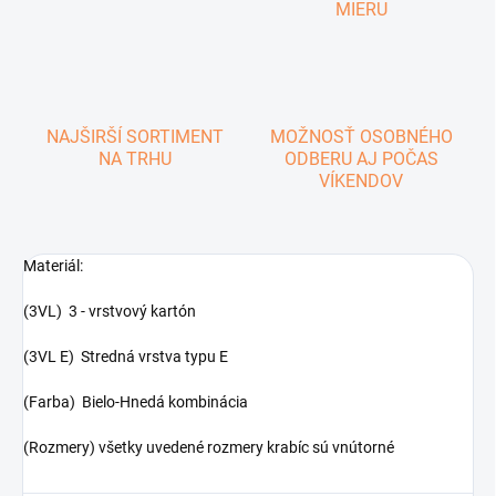
MIERU
NAJŠIRŠÍ SORTIMENT
MOŽNOSŤ OSOBNÉHO
NA TRHU
ODBERU AJ POČAS
VÍKENDOV
Materiál:
(3VL) 3 - vrstvový kartón
(3VL E) Stredná vrstva typu E
(Farba) Bielo-Hnedá kombinácia
(Rozmery) všetky uvedené rozmery krabíc sú vnútorné