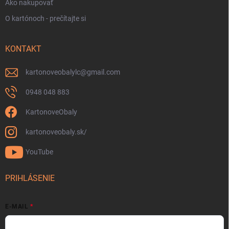
Ako nakupovať
O kartónoch - prečítajte si
KONTAKT
kartonoveobalylc
@
gmail.com
0948 048 883
KartonoveObaly
kartonoveobaly.sk/
YouTube
PRIHLÁSENIE
E-MAIL