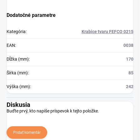
Dodatočné parametre
Kategória
:
Krabice tvaru FEFCO 0215
EAN
:
0038
Dĺžka (mm)
:
170
Šírka (mm)
:
85
Výška (mm)
:
242
Diskusia
Buďte prvý, kto napíše príspevok k tejto položke.
Pridať komentár