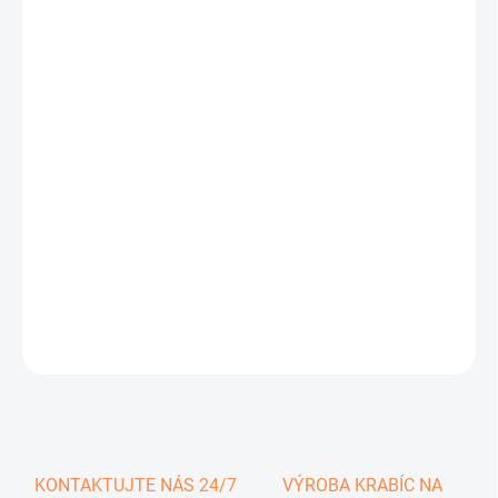
0,45 €
0,55 € vrátane DPH
Jednotková
SKLADOM
cena:
−
+
Pridať do košíka
DETAILNÉ INFORMÁCIE
OPÝTAŤ SA
KONTAKTUJTE NÁS 24/7
VÝROBA KRABÍC NA