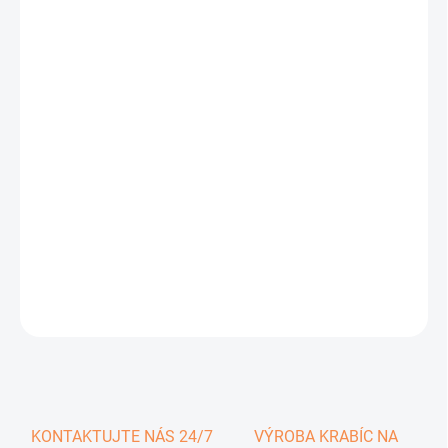
0,44 €
0,54 € vrátane DPH
Jednotková
SKLADOM
cena:
−
+
Pridať do košíka
DETAILNÉ INFORMÁCIE
OPÝTAŤ SA
KONTAKTUJTE NÁS 24/7
VÝROBA KRABÍC NA