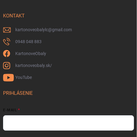
KONTAKT
kartonoveobalylc
@
gmail.com
0948 048 883
KartonoveObaly
kartonoveobaly.sk/
YouTube
PRIHLÁSENIE
E-MAIL