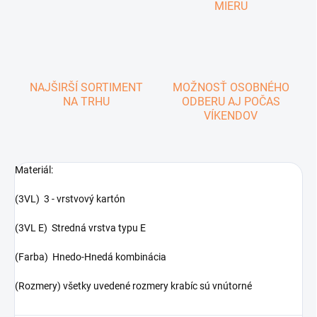
MIERU
NAJŠIRŠÍ SORTIMENT
MOŽNOSŤ OSOBNÉHO
NA TRHU
ODBERU AJ POČAS
VÍKENDOV
Materiál:
(3VL) 3 - vrstvový kartón
(3VL E) Stredná vrstva typu E
(Farba) Hnedo-Hnedá kombinácia
(Rozmery) všetky uvedené rozmery krabíc sú vnútorné