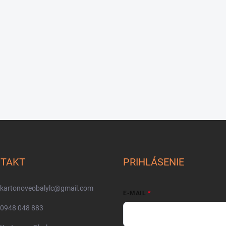
TAKT
PRIHLÁSENIE
kartonoveobalylc
@
gmail.com
E-MAIL
0948 048 883