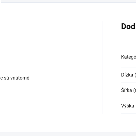
Dod
Kategó
Dĺžka
c sú vnútorné
Šírka 
Výška