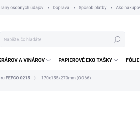
rany osobných údajov
Doprava
Spôsob platby
Ako nakupo
Hľadať
KRÁROV A VINÁROV
PAPIEROVÉ EKO TAŠKY
FÓLIE
aru FEFCO 0215
170x155x270mm (OO66)
nia
0,50 €
0,62 € vrátane DPH
Jednotková
SKLADOM
cena: