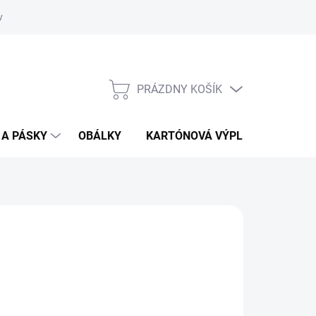
vať
O kartónoch - prečítajte si
PRÁZDNY KOŠÍK
NÁKUPNÝ
KOŠÍK
 A PÁSKY
OBÁLKY
KARTÓNOVÁ VÝPLŇ