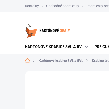
Prejsť
Kontakty
Obchodné podmienky
Podmienky och
na
obsah
KARTÓNOVÉ KRABICE 3VL A 5VL
PRE CU
Domov
Kartónové krabice 3VL a 5VL
Krabice tv
Neohodnotené
Podrobnosti hodnote