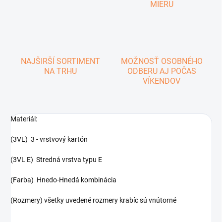
MIERU
NAJŠIRŠÍ SORTIMENT
MOŽNOSŤ OSOBNÉHO
NA TRHU
ODBERU AJ POČAS
VÍKENDOV
Materiál:
(3VL) 3 - vrstvový kartón
(3VL E) Stredná vrstva typu E
(Farba) Hnedo-Hnedá kombinácia
(Rozmery) všetky uvedené rozmery krabíc sú vnútorné