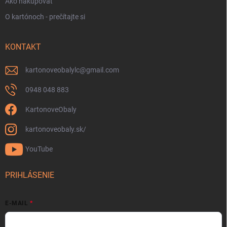
Ako nakupovať
O kartónoch - prečítajte si
KONTAKT
kartonoveobalylc
@
gmail.com
0948 048 883
KartonoveObaly
kartonoveobaly.sk/
YouTube
PRIHLÁSENIE
E-MAIL