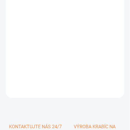
0,37 €
0,46 € vrátane DPH
Jednotková
SKLADOM
cena:
−
+
Pridať do košíka
DETAILNÉ INFORMÁCIE
OPÝTAŤ SA
KONTAKTUJTE NÁS 24/7
VÝROBA KRABÍC NA