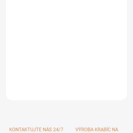
0,77 €
0,95 € vrátane DPH
Jednotková
SKLADOM
cena:
−
+
Pridať do košíka
DETAILNÉ INFORMÁCIE
OPÝTAŤ SA
KONTAKTUJTE NÁS 24/7
VÝROBA KRABÍC NA