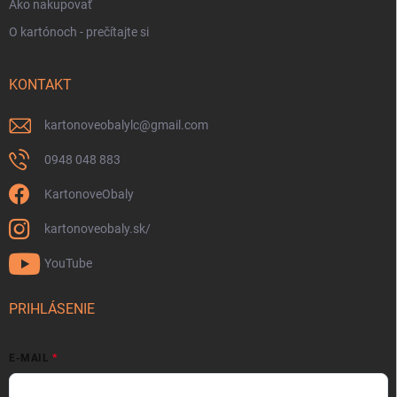
Ako nakupovať
O kartónoch - prečítajte si
KONTAKT
kartonoveobalylc
@
gmail.com
0948 048 883
KartonoveObaly
kartonoveobaly.sk/
YouTube
PRIHLÁSENIE
E-MAIL