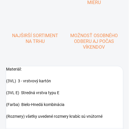
MIERU
NAJŠIRŠÍ SORTIMENT
MOŽNOSŤ OSOBNÉHO
NA TRHU
ODBERU AJ POČAS
VÍKENDOV
Materiál:
(3VL) 3 - vrstvový kartón
(3VL E) Stredná vrstva typu E
(Farba) Bielo-Hnedá kombinácia
(Rozmery) všetky uvedené rozmery krabíc sú vnútorné