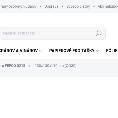
rany osobných údajov
Doprava
Spôsob platby
Ako nakupo
Hľadať
KRÁROV A VINÁROV
PAPIEROVÉ EKO TAŠKY
FÓLIE
aru FEFCO 0215
130x130x140mm (OO30)
nia
0,34 €
0,42 € vrátane DPH
Jednotková
SKLADOM
cena: