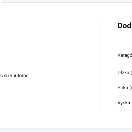
Dod
Kategó
Dĺžka
c sú vnútorné
Šírka 
Výška