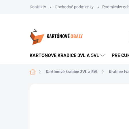
Prejsť
Kontakty
Obchodné podmienky
Podmienky och
na
obsah
KARTÓNOVÉ KRABICE 3VL A 5VL
PRE CU
Domov
Kartónové krabice 3VL a 5VL
Krabice tv
Neohodnotené
Podrobnosti hodnote