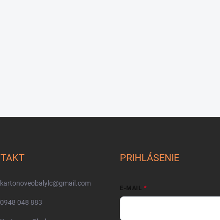
TAKT
PRIHLÁSENIE
kartonoveobalylc
@
gmail.com
E-MAIL
0948 048 883