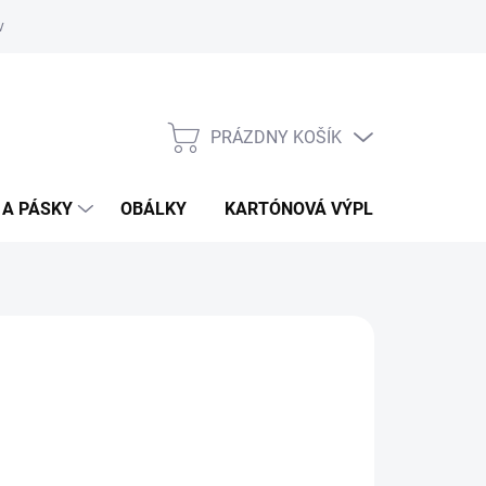
vať
O kartónoch - prečítajte si
PRÁZDNY KOŠÍK
NÁKUPNÝ
KOŠÍK
 A PÁSKY
OBÁLKY
KARTÓNOVÁ VÝPLŇ