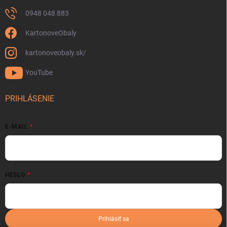
0948 048 883
KartonoveObaly
kartonoveobaly.sk/
YouTube
PRIHLÁSENIE
E-MAIL
HESLO
Prihlásiť sa