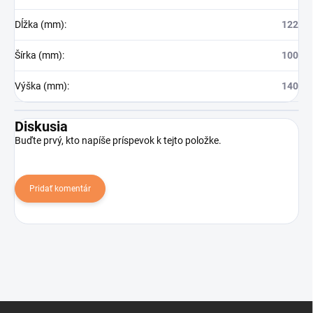
Dĺžka (mm)
:
122
Šírka (mm)
:
100
Výška (mm)
:
140
Diskusia
Buďte prvý, kto napíše príspevok k tejto položke.
Pridať komentár
Z