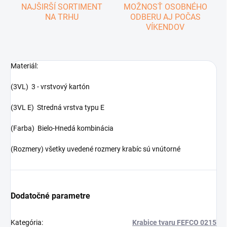
NAJŠIRŠÍ SORTIMENT
MOŽNOSŤ OSOBNÉHO
NA TRHU
ODBERU AJ POČAS
VÍKENDOV
Materiál:
(3VL) 3 - vrstvový kartón
(3VL E) Stredná vrstva typu E
(Farba) Bielo-Hnedá kombinácia
(Rozmery) všetky uvedené rozmery krabíc sú vnútorné
Dodatočné parametre
Kategória
:
Krabice tvaru FEFCO 0215