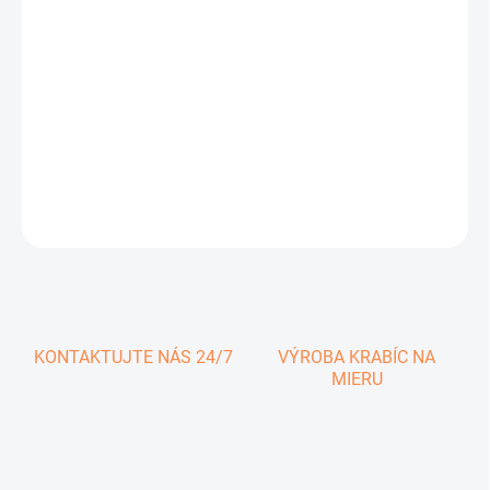
0,46 € vrátane DPH
Jednotková
SKLADOM
cena:
−
+
Pridať do košíka
DETAILNÉ INFORMÁCIE
OPÝTAŤ SA
KONTAKTUJTE NÁS 24/7
VÝROBA KRABÍC NA
MIERU