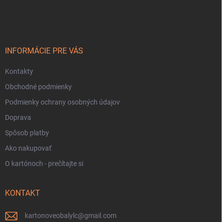
á
p
ä
t
i
INFORMÁCIE PRE VÁS
e
Kontakty
Obchodné podmienky
Podmienky ochrany osobných údajov
Doprava
Spôsob platby
Ako nakupovať
O kartónoch - prečítajte si
KONTAKT
kartonoveobalylc
@
gmail.com