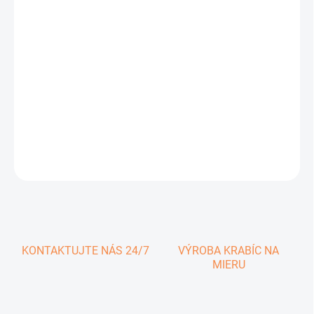
0,47 € vrátane DPH
Jednotková
SKLADOM
cena:
−
+
Pridať do košíka
FEFCO 215
DETAILNÉ INFORMÁCIE
OPÝTAŤ SA
KONTAKTUJTE NÁS 24/7
VÝROBA KRABÍC NA
MIERU