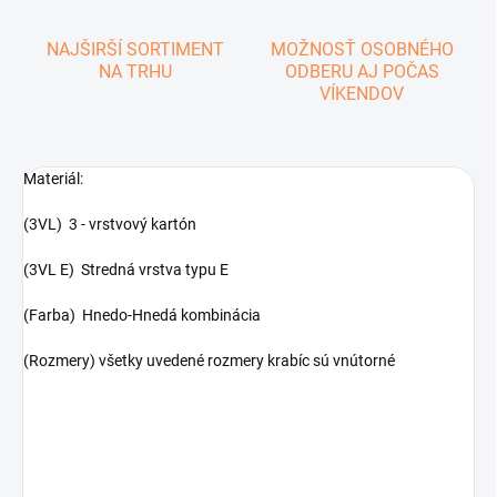
NAJŠIRŠÍ SORTIMENT
MOŽNOSŤ OSOBNÉHO
NA TRHU
ODBERU AJ POČAS
VÍKENDOV
Materiál:
(3VL) 3 - vrstvový kartón
(3VL E) Stredná vrstva typu E
(Farba) Hnedo-Hnedá kombinácia
(Rozmery) všetky uvedené rozmery krabíc sú vnútorné