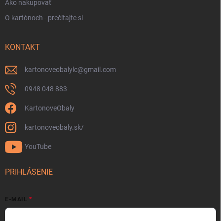
Ako nakupovať
O kartónoch - prečítajte si
KONTAKT
kartonoveobalylc
@
gmail.com
0948 048 883
KartonoveObaly
kartonoveobaly.sk/
YouTube
PRIHLÁSENIE
E-MAIL