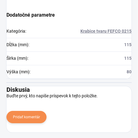
Dodatočné parametre
Kategória
:
Krabice tvaru FEFCO 0215
Dĺžka (mm)
:
115
Šírka (mm)
:
115
Výška (mm)
:
80
Diskusia
Buďte prvý, kto napíše príspevok k tejto položke.
Pridať komentár