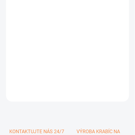
0,29 €
0,36 € vrátane DPH
Jednotková
SKLADOM
cena:
−
+
Pridať do košíka
DETAILNÉ INFORMÁCIE
OPÝTAŤ SA
KONTAKTUJTE NÁS 24/7
VÝROBA KRABÍC NA