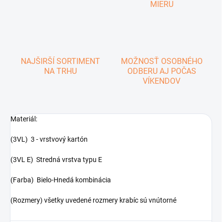
MIERU
NAJŠIRŠÍ SORTIMENT
MOŽNOSŤ OSOBNÉHO
NA TRHU
ODBERU AJ POČAS
VÍKENDOV
Materiál:
(3VL) 3 - vrstvový kartón
(3VL E) Stredná vrstva typu E
(Farba) Bielo-Hnedá kombinácia
(Rozmery) všetky uvedené rozmery krabíc sú vnútorné