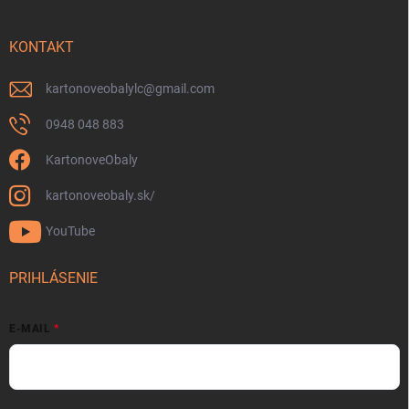
KONTAKT
kartonoveobalylc
@
gmail.com
0948 048 883
KartonoveObaly
kartonoveobaly.sk/
YouTube
PRIHLÁSENIE
E-MAIL